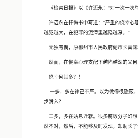
《检察日报》以《许迈永：“对一次一次举
许迈永在忏悔书中写道：“严重的侥幸心
越犯越大，在犯罪的泥潭里越陷越深。”
无独有偶，原郴州市人民政府副市长雷渊利
然而，在侥幸心理支配下越陷越深的又何止
侥幸何其多？！
一多，多在律己不严。以为做得很隐蔽，
步滑入？
二多，多在姑息迁就。很多腐败分子幻想回
然不对，然后，不能够及时发现，却助长了