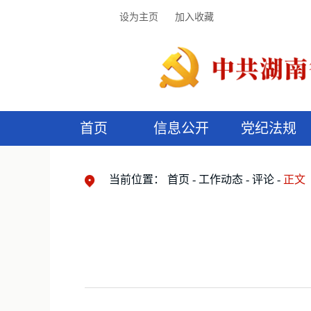
设为主页
加入收藏
首页
信息公开
党纪法规
领导机构
党内法规
监督曝光
执纪审查
廉润湖湘
资料库
工作程序
国家法律
信访举报
党纪政务处分
湖湘好家风
组织机构
纪法课堂
清风文苑
预
漫
当前位置：
首页
工作动态
评论
正文