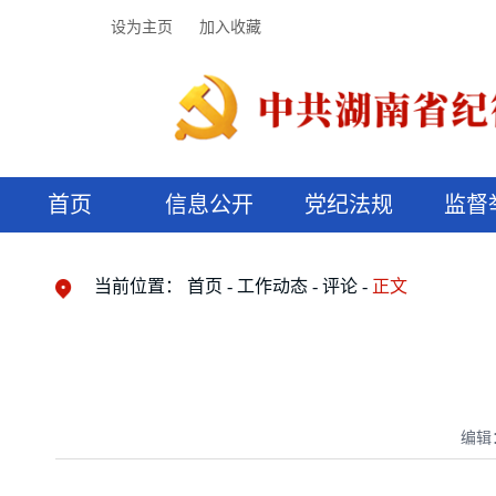
设为主页
加入收藏
首页
信息公开
党纪法规
监督
领导机构
党内法规
监督曝光
执纪审查
廉润湖湘
资料库
工作程序
国家法律
信访举报
党纪政务处分
湖湘好家风
组织机构
纪法课堂
清风文苑
预决算信
漫说纪法
当前位置：
首页
工作动态
评论
正文
编辑