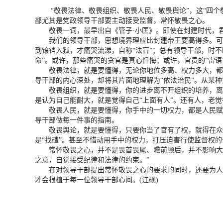
“敬畏法律、敬畏组织、敬畏人民、敬畏舆论”，这“四
部尤其是党政领导干部要主动接受监督，常怀敬畏之心。
敬畏一词，最早出自《管子·小匡》。即使在封建时代，君王
我们的领导干部，思想境界理应比封建帝王要高得多。可是
到锒铛入狱，才痛哭流涕，自称“法盲”；总有领导干部，时不
命”。或许，那些痛哭的贪官是真心忏悔；或许，官员的“雷语
敬畏法律，就是要懂得，无论你地位多高、权力多大，都要
导干部的内心深处，却将其片面地理解为“依法治民”。从某
敬畏组织，就是要懂得，你的进步离不开组织的培养，离开
是认为自己能耐大，就是觉得自己“上面有人”。还有人，老觉
敬畏人民，就是要懂得，你手中的一切权力，都是人民赋予
导干部做每一件事的指南。
敬畏舆论，就是要懂得，只要你当了官有了权，就得在众目
是“找碴”。甚至不惜动用手中的权力，打压迫害行使监督权
常怀敬畏之心，并不是畏首畏尾、瞻前顾后，并不影响大胆
之意，自觉接受纪律和法律的约束。”
在对领导干部提出常怀敬畏之心的要求的同时，还要为人民
才会根植于每一位领导干部心间。(江砚)