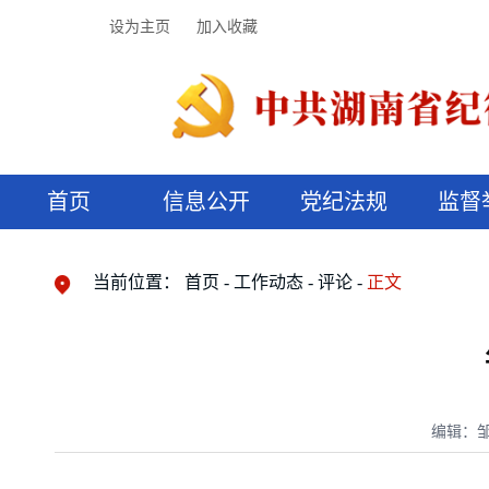
设为主页
加入收藏
首页
信息公开
党纪法规
监督
领导机构
党内法规
监督曝光
执纪审查
廉润湖湘
资料库
工作程序
国家法律
信访举报
党纪政务处分
湖湘好家风
组织机构
纪法课堂
清风文苑
预决算信
漫说纪法
当前位置：
首页
工作动态
评论
正文
编辑：