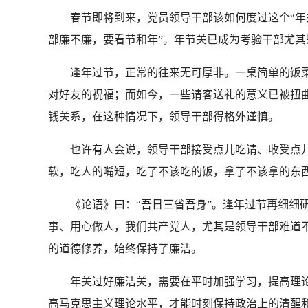
春节即将到来，党员领导干部该如何度过这个“年关
部廉不廉，要看节和年”。年节关已成为考验干部尤其
逢年过节，正常的往来无可厚非。一桌简单的饭菜
对好友的祝福；而如今，一些请客送礼的意义已被扭曲
钱关系，在这种情况下，领导干部得格外谨慎。
也许有人会说，领导干部接受点儿吃请、收受点儿
软，吃人的嘴短，吃了不该吃的饭，拿了不该拿的东
《论语》曰：“吾日三省吾身”。逢年过节再细细研
事、用心做人，我们共产党人，尤其是领导干部难道
的道德修养，始终保持了廉洁。
年关过好廉洁关，需要在平时加强学习，提高理论
高马克思主义理论水平，才能时刻保持政治上的清醒