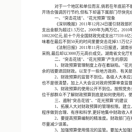
对于一个地区和单位而言,倘若在年底前不能
开场合强调厉行节约,但私下却逼下属部门尽快完成
一、“突击花钱”、“花光预算”现象
《深圳晚报》2011年12月24日援引财政部
支出金额为超过1.5万亿，2009年为两万亿，2
100220亿元,前十个月全国财政完成支出77559
味着在最后不到50天的时间里要突击花掉3.5万亿
《法制日报》2011年11月12日报道，
采购,最后却以3000万元高价成交。湖南省文化
二、“突击花钱”、“花光预算”产生的原因
1、财政预算管理制度上存在着缺陷。“花
余的钱要退回财政。以至于一些地方政府、有关
2、财政预算的监管不到位。各级人大本
也不是很清楚，加上人大会议对政府预算审查监
3、财政预算的使用公开不到位。按照党
位干部群众不了解财政预算到底是如何使用的，使得
三、遏制“突击花钱”、“花光预算”的建议
1、拓展人大对财政预算的管理权限。建立
程序做到合理、有序和科学,更好地集中财政收入
2、要提高预算编制的精准度。财政部门在
尽量减少误差。
3、加强预算使用情况的监管。要加大加