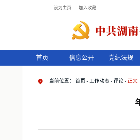
设为主页
加入收藏
首页
信息公开
党纪法规
领导机构
党内法规
监督曝光
执纪审查
廉润湖湘
资料库
工作程序
国家法律
信访举报
党纪政务处分
湖湘好家风
组织机构
纪法课堂
清风文苑
预
漫
当前位置：
首页
工作动态
评论
正文