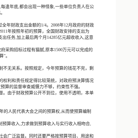
新浪微博
,每逢年底,都会出现一种怪象,一些单位负责人在公
惕。
QQ
全年财政支出金额的1/4。2008年12月政府的财政
微信
。2011年按照年初的预算，全国财政安排的支出为
内支出任务,加上最后两个月14285亿元超收收入,这意
府采购招标过程有猫腻,原本1500万元可以完成的
算”。
体制不无关系。按照规定，今年预算的钱花不完，剩
的权利和责任规定得比较笼统，对政府预决算情况
政预算的监督审查威慑力不够，约束性不强。
督。由于财政预算公开不到位，使用不透明，本单
每年的人民代表大会之间的预算权,从而使预算编制
制预算收入,力求做到预算收入与实行收入相吻合,
社会广泛监督。同时还要严格按预算项目、用途和