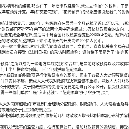
花掉所有的经费,那么在下一年度争取经费时,就失去“叫价”的权利。于是
年度预算开支。年终“突击花钱”、“花光预算”的现象应该引起我们的警
的统计数据显示，2007年，各级政府在最后一个月花掉了近1.2万亿元，超过
010年财政部门不得不在余下的近两个月中确定超过3.5万亿财政资金的去向
.6亿元,要完成全年预算,最后两个月全国财政还需要支出22660.4亿元。预算
元的财政收入,这样算下来平均每天的开支高达700亿人民币。
湖南长沙一家企业总经理实名状告湖南省财政厅、文化厅、省直机关事务局在政
厅规划官员在接受《法制日报》的采访时回应称：设价格下限是为了“花完预
光预算”之所以成为一些地方年底花钱“综合症”,与当前财政预算以及超收
部门上半年拼命省预算，下半年则拼命花光预算。
应对本级政府的财政预算行使监督审查的职能，但由于各级人大对预算监督
督时间安排不够，造成人大代表对政府预决算监督不重视，导致人大对财
务公开的要求，关于财政预算的使用情况要定期进行公示公开，接受社会监
一些部门单位年底“突击花钱”、“花光预算”多了很多“机会”。
人大对预算超收的“审批制”,合理地分配政府、财政部门、人大常委会及
有效地服务于民生和改善民生。
编制预算时,要增强预见性,依据前几年财政收入增长比例和幅度,来科学编
强预算执行效率的监管力度，推行预算公开，增加财政预算的透明度，接受