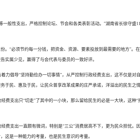
等一般性支出，严格控制论坛、节会和各类表彰活动。”湖南省长徐守盛1
其份。“必须节约每一分钱，把资金、资源、要素投放到最需要的地方”。
报告实属少见，赢得了与会代表与委员的一致好评。
着力倡导“坚持勤俭办一切事情”，从严控制行政经费支出，这不仅是对自
服务于民、惠及于民，让民众普享改革成果的庄严承诺，洋溢出的民生之
经费支出只“切走”了其中的一小块，那么留给民生的必是一大块，这种“
经费支出一直颇有微词，特别是“三公”消费居高不下，更为民众担忧。因
对，这是一种能力的考量，也是民生意识的考量。