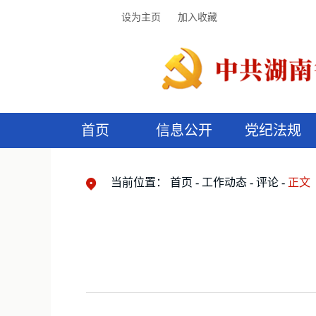
设为主页
加入收藏
首页
信息公开
党纪法规
领导机构
党内法规
监督曝光
执纪审查
廉润湖湘
资料库
工作程序
国家法律
信访举报
党纪政务处分
湖湘好家风
组织机构
纪法课堂
清风文苑
预
漫
当前位置：
首页
工作动态
评论
正文