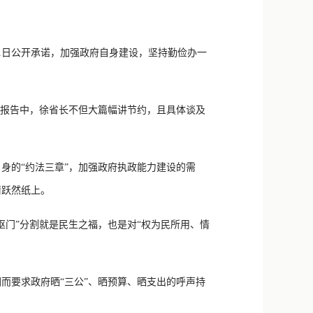
新浪微博
QQ
1日公开承诺，加强政府自身建设，坚持勤俭办一
微信
在报告中，徐省长不但大篇幅讲节约，且具体谈及
身的“约法三章”，加强政府执政能力建设的需
情跃然纸上。
抠门”分割就是民生之福，也是对“权为民所用、情
而要求政府晒“三公”、晒预算、晒支出的呼声持