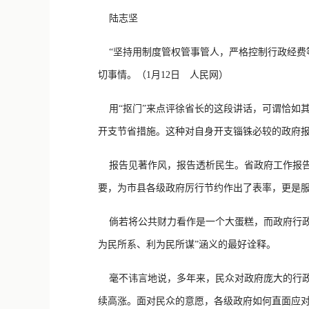
陆志坚
“坚持用制度管权管事管人，严格控制行政经费
切事情。（1月12日 人民网）
用“抠门”来点评徐省长的这段讲话，可谓恰如
开支节省措施。这种对自身开支锱铢必较的政府
报告见著作风，报告透析民生。省政府工作报告
要，为市县各级政府厉行节约作出了表率，更是
倘若将公共财力看作是一个大蛋糕，而政府行政
为民所系、利为民所谋”涵义的最好诠释。
毫不讳言地说，多年来，民众对政府庞大的行政
续高涨。面对民众的意愿，各级政府如何直面应