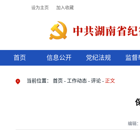
设为主页
加入收藏
首页
信息公开
党纪法规
监督
领导机构
党内法规
监督曝光
执纪审查
廉润湖湘
资料库
工作程序
国家法律
信访举报
党纪政务处分
湖湘好家风
组织机构
纪法课堂
清风文苑
预决算信
漫说纪法
当前位置：
首页
工作动态
评论
正文
编辑