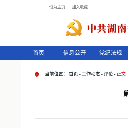
设为主页
加入收藏
首页
信息公开
党纪法规
领导机构
党内法规
监督曝光
执纪审查
廉润湖湘
资料库
工作程序
国家法律
信访举报
党纪政务处分
湖湘好家风
组织机构
纪法课堂
清风文苑
预
漫
当前位置：
首页
工作动态
评论
正文