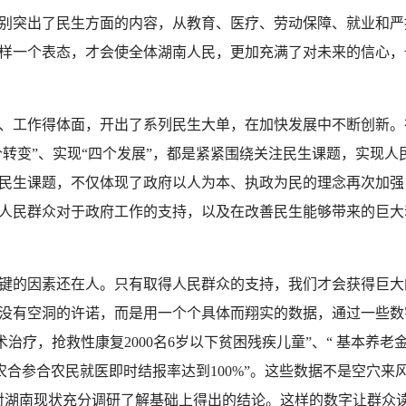
别突出了民生方面的内容，从教育、医疗、劳动保障、就业和严
样一个表态，才会使全体湖南人民，更加充满了对未来的信心，
、工作得体面，开出了系列民生大单，在加快发展中不断创新。
个转变”、实现“四个发展”，都是紧紧围绕关注民生课题，实现
民生课题，不仅体现了政府以人为本、执政为民的理念再次加强
人民群众对于政府工作的支持，以及在改善民生能够带来的巨大
键的因素还在人。只有取得人民群众的支持，我们才会获得巨大
没有空洞的许诺，而是用一个个具体而翔实的数据，通过一些数
治疗，抢救性康复2000名6岁以下贫困残疾儿童”、“ 基本养老金
 新农合参合农民就医即时结报率达到100%”。这些数据不是空穴
对湖南现状充分调研了解基础上得出的结论。这样的数字让群众