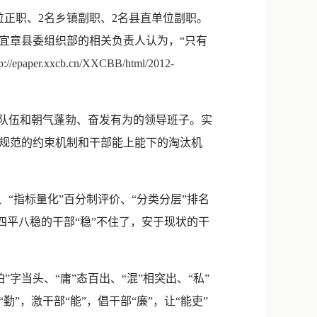
新浪微博
正职、2名乡镇副职、2名县直单位副职。
QQ
宜章县委组织部的相关负责人认为，“只有
tp://epaper.xxcb.cn/XXCBB/html/2012-
微信
队伍和朝气蓬勃、奋发有为的领导班子。实
规范的约束机制和干部能上能下的淘汰机
“指标量化”百分制评价、“分类分层”排名
四平八稳的干部“稳”不住了，安于现状的干
字当头、“庸”态百出、“混”相突出、“私”
，激干部“能”，倡干部“廉”，让“能吏”