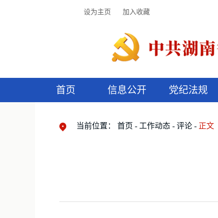
设为主页
加入收藏
首页
信息公开
党纪法规
领导机构
党内法规
监督曝光
执纪审查
廉润湖湘
资料库
工作程序
国家法律
信访举报
党纪政务处分
湖湘好家风
组织机构
纪法课堂
清风文苑
预
漫
当前位置：
首页
工作动态
评论
正文