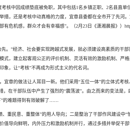
考核中因成绩垫底被免职，其中包括1名乡镇正职、2名县直单位
举措，还是考核中动真格的力度，宜章县委都在全市开了先河。
部有危机感，群众才会有幸福感”。（2月23日《潇湘晨报》）
ht
先。”经济、社会要实现跨越式发展，就必须建设高素质的干部
模式，建立起客观公正的评价机制、灵活有效的激励机制、严格
印象，让“考核”不再成为形式主义的代名词。
宜章的做法让人耳目一新。他们采用“五位一体”的立体式考核、
措，在干部队伍中产生了强烈的“震荡波”。由之而来的变法是，
下”的难题得到有效破解了……
、重民意、重整体”的用人导向；二是整治了干部作风建设中“怕”
值导向鲜明，内外压力和激励机制并行，通过多措并举促干部“勤”