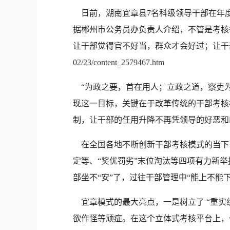
日前，湖南宜章县7名科级领导干部在年度
据郴州市公务员办负责人介绍，不管是考核
让干部觉得官不好当，群众才会好过；让干
02/23/content_2579467.htm
“为政之要，首在用人；立政之道，察吏为
现这一目标，关键在于改革传统的干部考核
制，让干部的任用升降不再凭领导的好恶和
在全国各地不断创新干部考核模式的当下，
定等、“奖优罚劣”末位淘汰等四项有力新举
部坐不“安”了，过往干部管理中“能上不能
宜章模式的最大亮点，一是树立了 “重实绩
欲作怪等顽症。在这个立体式考核平台上，价