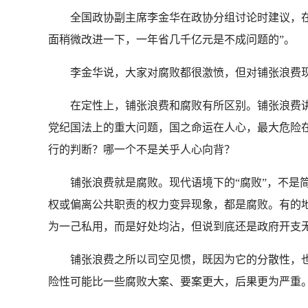
全国政协副主席李金华在政协分组讨论时建议，在政
面稍微改进一下，一年省几千亿元是不成问题的”。
李金华说，大家对腐败都很激愤，但对铺张浪费现
在定性上，铺张浪费和腐败有所区别。铺张浪费讲
党纪国法上的重大问题，国之命运在人心，最大危险
行的判断？哪一个不是关乎人心向背？
铺张浪费就是腐败。现代语境下的“腐败”，不是简
权或偏离公共职责的权力变异现象，都是腐败。有的地
为一己私用，而是好处均沾，但说到底还是政府开支
铺张浪费之所以司空见惯，既因为它的分散性，也
险性可能比一些腐败大案、要案更大，后果更为严重