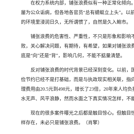
在权力系统内部，铺张浪费似有一种正常化倾向。
屡为公众诟病，但各地各官员“总有蜻蜓立上头”。以
的环境里浸润日久，无所谓惯了，自然是久入鲍市。
铺张浪费的危害性、严重性，不只是形象和影响不
败，关心解决问题，有期待，有希望，如果对铺张浪
底是“向”还是“背”，影响几何，不能不掂量清楚。
反对铺张浪费的时代背景已经深刻变化。以前，国
俭节约已经不是打基础，而是与执政现实相关联，指向现
理费用由20.5元到498元，增长了23倍，20年来
水无声、风平浪静，然而水面之下真实情况怎样，不
现在的很多案件曝光之后都是触目惊心。但触目惊
样存在，未必只是铺张浪费。（肖擎）