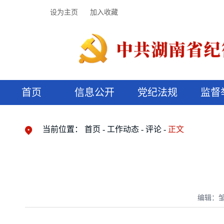
设为主页
加入收藏
首页
信息公开
党纪法规
监督
领导机构
党内法规
监督曝光
执纪审查
廉润湖湘
资料库
工作程序
国家法律
信访举报
党纪政务处分
湖湘好家风
组织机构
纪法课堂
清风文苑
预决算信
漫说纪法
当前位置：
首页
工作动态
评论
正文
编辑：