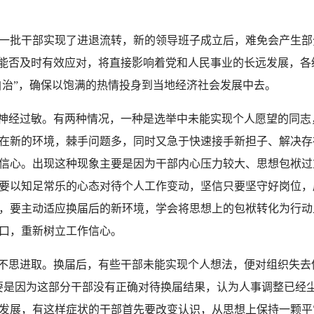
批干部实现了进退流转，新的领导班子成立后，难免会产生部
”能否及时有效应对，将直接影响着党和人民事业的长远发展，
自治”，确保以饱满的热情投身到当地经济社会发展中去。
神经过敏。有两种情况，一种是选举中未能实现个人愿望的同志
在新的环境，棘手问题多，同时又急于快速接手新担子、解决存
信心。出现这种现象主要是因为干部内心压力较大、思想包袱过
要以知足常乐的心态对待个人工作变动，坚信只要坚守好岗位，
，要主动适应换届后的新环境，学会将思想上的包袱转化为行动
口，重新树立工作信心。
思进取。换届后，有些干部未能实现个人想法，便对组织失去
要是因为这部分干部没有正确对待换届结果，认为人事调整已经尘
发展，有这样症状的干部首先要改变认识，从思想上保持一颗平