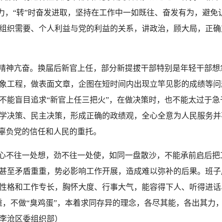
努力，“转”时奋发进取，坚持在工作中一如既往、奋发有为，避
组织需要、个人利益与党的利益的关系，讲政治，顾大局，正确
精神亢奋。换届后新官上任，部分新提拔干部特别是年轻干部想
象工程，做表面文章，企图在短时间内出现立竿见影的成绩等问
不能盲目追求“新官上任三把火”，在做决策时，也不能太过于
学决策、民主决策，形成正确的政绩观，全心全意为人民服务并
不辜负党的信任和人民的重托。
心不往一处想，劲不往一处使，如同一盘散沙，不能承前启后把
甚至矛盾重重，势必影响工作开展，造成难以弥补的后果。班子
性格和工作专长，胸怀大度、行事大气，能容得下人、听得进话
重，不做“臭鸡蛋”，本着求同存异的理念，各尽其能，各出其力
李沧区委组织部）