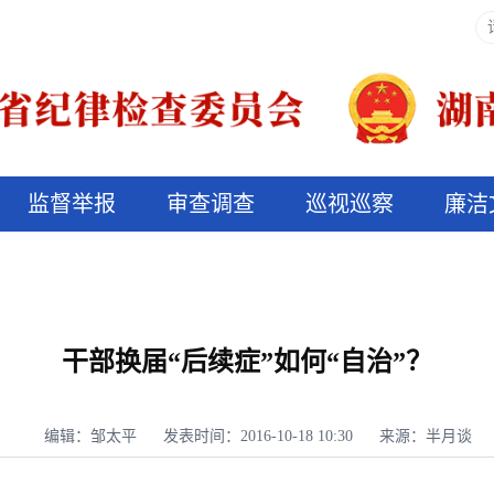
监督举报
审查调查
巡视巡察
廉洁
决算信息公开
说纪法
干部换届“后续症”如何“自治”？
编辑：邹太平
发表时间：2016-10-18 10:30
来源：半月谈