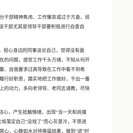
新浪微博
QQ
分干部精神焦虑、工作懈怠或过于亢奋、班
各级干部尤其是领导干部要积极进行自查自
微信
，担心身边的同事谈论自己，觉得没有面
在的问题，感觉工作千头万绪，不知从何开
重、自我要求过高导致在工作中看不到希
履行好职责，踏实地把工作做好，干出一番
上的动力，多向老领导、老同志请教，尽快
信心，产生抵触情绪，出现“当一天和尚撞
埃落定自己“没戏了”而心灰意冷，不思进
常心，心静如水对待换届结果，做到“进”时