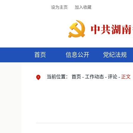
设为主页
加入收藏
首页
信息公开
党纪法规
领导机构
党内法规
监督曝光
执纪审查
廉润湖湘
资料库
工作程序
国家法律
信访举报
党纪政务处分
湖湘好家风
组织机构
纪法课堂
清风文苑
预
漫
当前位置：
首页
工作动态
评论
正文