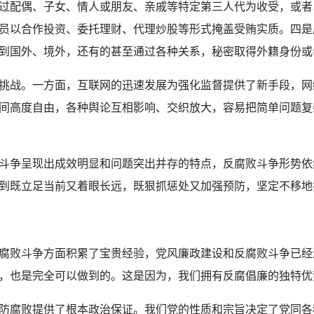
过配偶、子女、情人或朋友、亲戚等特定第三人代为收受，或者
员以合作投资、委托理财、代理炒股等形式掩盖受贿实质。四是
到国外、境外，还有的甚至通过各种关系，秘密取得外籍身份或
战。一方面，互联网的迅速发展为强化监督提供了新手段，网
间高度自由，各种舆论互相影响、交织放大，容易把简单问题复
争呈现出成效明显和问题突出并存的特点，反腐败斗争形势依
到既立足当前又着眼长远，既狠抓惩处又加强预防，坚定不移地
败斗争方面积累了宝贵经验，党风廉政建设和反腐败斗争已经
，也是完全可以做到的。这是因为，我们拥有反腐倡廉的独特优
腐败提供了根本政治保证。我们党的性质和宗旨决定了党同各