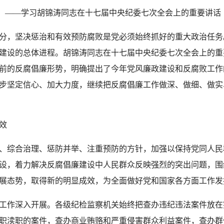
——学习胡锦涛同志在十七届中央纪委七次全会上的重要讲话
，坚决惩治和有效预防腐败是党必须始终抓好的重大政治任务
建设的总体进程。胡锦涛同志在十七届中央纪委七次全会上的重
前的反腐倡廉形势，明确提出了今年党风廉政建设和反腐败工作
步坚定信心、加大力度，继续把反腐倡廉工作做深、做细、做实
显成效
综合治理、惩防并举、注重预防的方针，加强以保持党同人民
设，着力解决反腐倡廉建设中人民群众反映强烈的突出问题，围
展态势，取得新的明显成效，为全面做好党和国家各方面工作发
作深入开展。各级纪检监察机关始终把查办违纪违法案件放在
职渎职的案件，查办商业贿赂和严重侵害群众利益案件，查办群