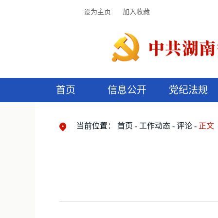
设为主页
加入收藏
首页
信息公开
党纪法规
领导机构
党内法规
监督曝光
执纪审查
廉润湖湘
资料库
工作程序
国家法律
信访举报
党纪政务处分
湖湘好家风
组织机构
纪法课堂
清风文苑
预
漫
当前位置：
首页
工作动态
评论
正文