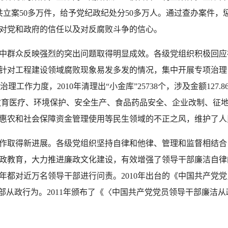
机关共立案50多万件，给予党纪政纪处分50多万人。通过查办案
对党和政府的信任以及对反腐败斗争的信心。
群众反映强烈的突出问题取得明显成效。各级党组织积极回应
对工程建设领域腐败现象易发多发的情况，集中开展专项治理，20
理工作力度，2010年清理出“小金库”25738个，涉及金额127.8
开展对教育医疗、环境保护、安全生产、食品药品安全、企业改制、
惠农和社会保障资金管理使用等民生领域的不正之风，维护了人
取得新进展。各级党组织坚持自律和他律、管理和监督相结合
政教育，大力推进廉政文化建设，有效增强了领导干部廉洁自律的
年都对近万名领导干部进行问责。2010年出台的《中国共产党
干部从政行为。2011年颁布了《〈中国共产党党员领导干部廉洁