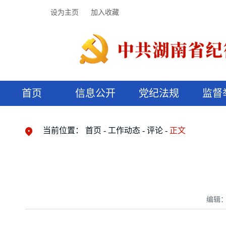
设为主页
加入收藏
首页
信息公开
党纪法规
监督
领导机构
党内法规
监督曝光
执纪审查
廉润湖湘
资料库
工作程序
国家法律
信访举报
党纪政务处分
湖湘好家风
组织机构
纪法课堂
清风文苑
预决算信
漫说纪法
当前位置：
首页
工作动态
评论
正文
编辑