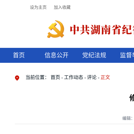
设为主页
加入收藏
首页
信息公开
党纪法规
监督
领导机构
党内法规
监督曝光
执纪审查
廉润湖湘
资料库
工作程序
国家法律
信访举报
党纪政务处分
湖湘好家风
组织机构
纪法课堂
清风文苑
预决算信
漫说纪法
当前位置：
首页
工作动态
评论
正文
编辑