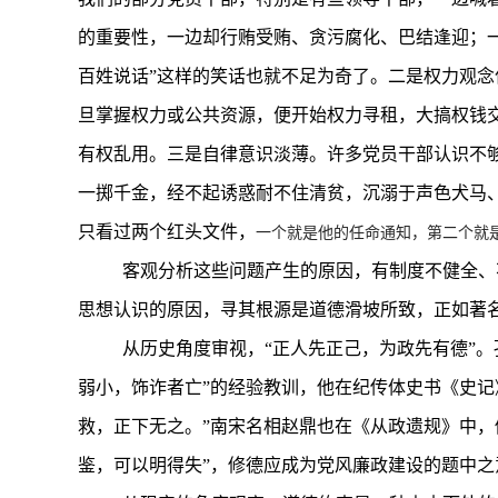
的重要性，一边却行贿受贿、贪污腐化、巴结逢迎；
百姓说话”这样的笑话也就不足为奇了。二是权力观
旦掌握权力或公共资源，便开始权力寻租，大搞权钱
有权乱用。三是自律意识淡薄。
许多党员干部认识不
一掷千金，经不起诱惑耐不住清贫，
沉溺于声色犬马
只看过两个红头文件，
一个就是他的任命通知，第二个就
客观分析这些问题产生的原因，有制度不健全、
思想认识的原因，寻其根源是道德滑坡所致，正如著名
从历史角度审视，“正人先正己，为政先有德”。
弱小，饰诈者亡”的经验教训，他在纪传体史书《史记
救，正下无之。”南宋名相赵鼎也在《从政遗规》中，
鉴，可以明得失”，修德应成为党风廉政建设的题中