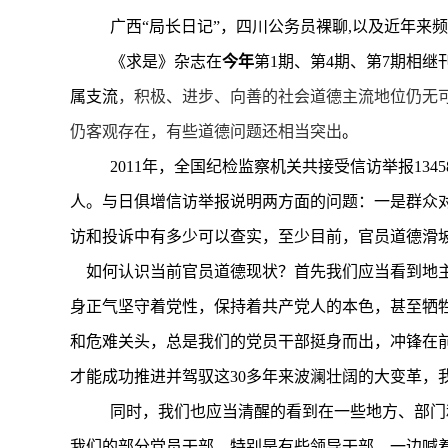
广西“局长日记”，四川公务员裸聊,以及近年
《求是》
杂志在
今年
第1期、第4期、第7期相继
属
支流
，积极、进步、向善的社会道德主流地位仍无
仍客观存在，有些道德问题还相当突出
。
2011
年，
全国纪检监察机关共接受信访举报13458
人。与日俱增信访举报说明两方面的问题：一是群众
访和投诉中有多少可以查实，至少目前，官员道德滑
如何认识当前官员道德现状？首先我们应当看到地
身正气坚守着党性，保持着共产党人的本色，甚至牺
和危难关头，总是我们的党员干部挺身而出，冲锋在
才能成功推进并驾驭这30多年来波澜壮阔的大变革，
同时，我们也应当清醒的看到在一些地方、部门
我们的部分党员干部，特别是有些领导干部，一边喊