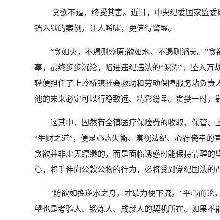
贪欲不遏，终受其害。近日，中央纪委国家监委
铛入狱的案例，让人唏嘘，更值得警醒。
“贪如火，不遏则燎原;欲如水，不遏则滔天。”贪
事，最终步步沉沦，陷进违纪违法的“泥潭”，坠入万
轻便担任了上岭桥镇社会救助和劳动保障服务站负责
他的未来必定可以行稳致远、精彩纷呈。贪婪一时，毁
这其中，固然有全镇医疗保险费的收取、保管、上缴
“生财之道”，便是心态失衡、漠视法纪、心存侥幸的
贪欲并非虚无缥缈的，而是面临诱惑时能保持清醒的
心，将手伸向公款公物的行为，必将受到党纪国法的
“防欲如挽逆水之舟，才歇力便下流。”平心而论，
望也是考验人、锻炼人、成就人的契机所在。如果不能