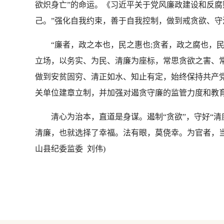
欲炽身亡”的命运。《习近平关于党风廉政建设和反腐
己。”强化自我约束，善于自我控制，做到戒贪欲、
“廉者，政之本也，民之惠也;贪者，政之腐也，民
立场，以务实、为民、清廉为座标，常思贪欲之害、常
做到安贫固穷、清正如水、知止有定，始终保持共产
关单位建章立制，并加强对遏贪守廉的监管力度和教育
清心为治本，直道是身谋。遏制“贪欲”，守好“清
清廉，也就选择了幸福。法有眼，莫侥幸。为官者，当
山县纪委监委 刘伟)