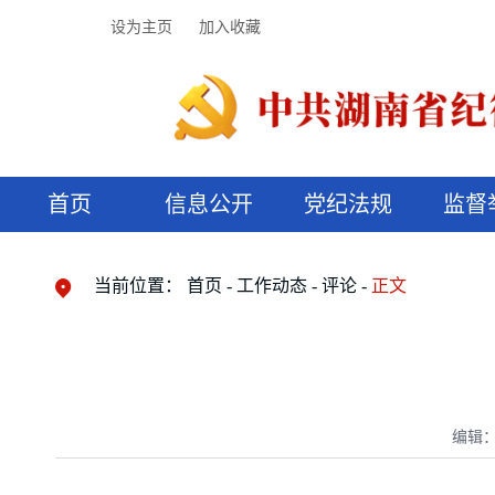
设为主页
加入收藏
首页
信息公开
党纪法规
监督
领导机构
党内法规
监督曝光
执纪审查
廉润湖湘
资料库
工作程序
国家法律
信访举报
党纪政务处分
湖湘好家风
组织机构
纪法课堂
清风文苑
预决算信
漫说纪法
当前位置：
首页
工作动态
评论
正文
编辑