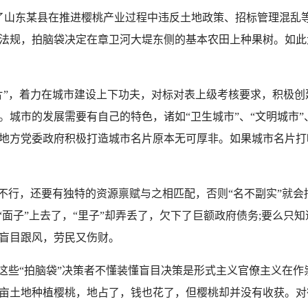
了山东某县在推进樱桃产业过程中违反土地政策、招标管理混乱
法规，拍脑袋决定在章卫河大堤东侧的基本农田上种果树。如此
”，着力在城市建设上下功夫，对标对表上级考核要求，积极创
城市的发展需要有自己的特色，诸如“卫生城市”、“文明城市”
地方党委政府积极打造城市名片原本无可厚非。如果城市名片打
行，还要有独特的资源禀赋与之相匹配，否则“名不副实”就会
“面子”上去了，“里子”却弄丢了，欠下了巨额政府债务;要么只
盲目跟风，劳民又伤财。
些“拍脑袋”决策者不懂装懂盲目决策是形式主义官僚主义在作
亩土地种植樱桃，地占了，钱也花了，但樱桃却并没有收获。对