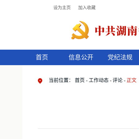
设为主页
加入收藏
首页
信息公开
党纪法规
领导机构
党内法规
监督曝光
执纪审查
廉润湖湘
资料库
工作程序
国家法律
信访举报
党纪政务处分
湖湘好家风
组织机构
纪法课堂
清风文苑
预
漫
当前位置：
首页
工作动态
评论
正文