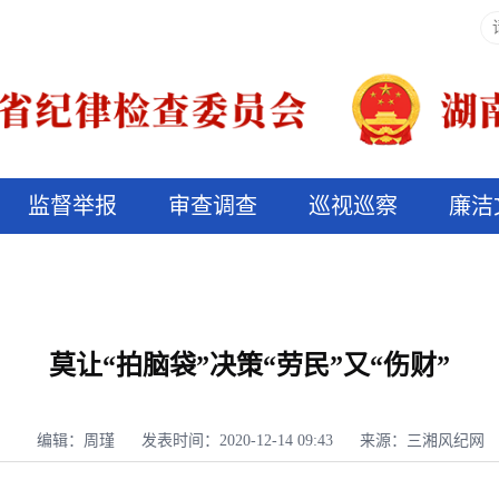
监督举报
审查调查
巡视巡察
廉洁
决算信息公开
说纪法
莫让“拍脑袋”决策“劳民”又“伤财”
编辑：周瑾
发表时间：2020-12-14 09:43
来源：三湘风纪网