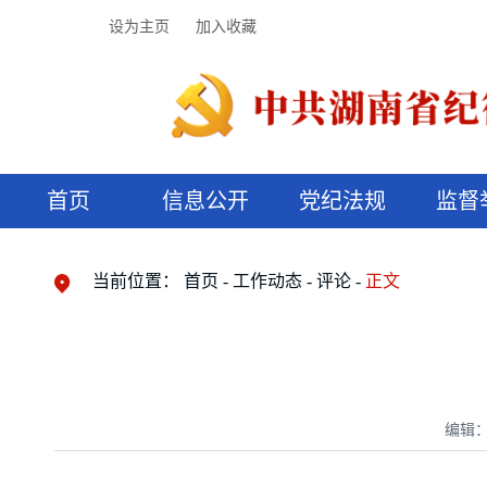
设为主页
加入收藏
首页
信息公开
党纪法规
监督
领导机构
党内法规
监督曝光
执纪审查
廉润湖湘
资料库
工作程序
国家法律
信访举报
党纪政务处分
湖湘好家风
组织机构
纪法课堂
清风文苑
预决算信
漫说纪法
当前位置：
首页
工作动态
评论
正文
编辑