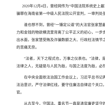
2020年12月4日，曾经网传为“中国法院系统史
骗罪在海南省第一中级人民法院公开宣判，一审判处张家慧
谁也想不到，曾经“一锤定公道”的大法官张家慧最
力和金钱的物欲横流里背离了公平正义的初心，一步步
出水面，张家慧受贿及诈骗数额之大、行政枉法情节
的苦痛无奈。
“法者，天下之程式也，万事之仪表也。”法律，是
法律之人，无疑是与人民为敌，与国之法度为敌，必
在中央全面依法治国工作会议上，习近平总书记再
法治意识，严守法律红线，要守住廉洁自律这个关口
官。
从古至今，守国法、重名节一直是清官廉吏坚守的为