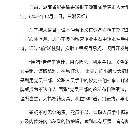
日前，湖南省纪委监委通报了湖南省常德市人大常
注。(2020年12月21日，三湘风纪)
为了掩人耳目，谭本仲台上义正词严提醒干部职工拒
一些心怀叵测、居心不良的私营企业主看中谭本仲手中
将，通过“输”送钱财，换取工程项目承揽、项目开发等
“围猎”者精于算计、用心险恶，利用金钱、美色的
力寻租、谋取私利、徇私枉法;一米见方的小牌桌大搞利
是利用党员干部、公职人员手中的权力替他办事，谋
牌桌成为不法商人“围猎”党员干部的遮羞布和障眼法
理所当然，大搞权钱交易、利益“输”送，到最终，羊
苍蝇不叮无缝的蛋。党员干部、公职人员手中握着一
外及内修好内心私欲的防护堤，做到心有所畏、言有