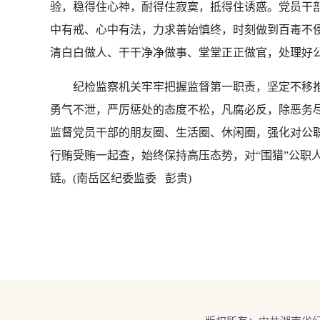
验，稳得住心神，耐得住寂寞，抵得住诱惑。党员干部
中有戒、心中有法，力求善始慎终，时刻做到百毒不侵
清白白做人、干干净净做事、堂堂正正做官，处理好
纪检监察机关牢牢把握监督第一职责，坚定不移推
勇气不泄，严厉惩处的态度不松，凡腐必反，除恶务
监督党员干部的朋友圈、生活圈、休闲圈，强化对公职
行贿受贿一起查，始终保持高压态势，对“围猎”公职
链。(南岳区纪委监委 彭贵)