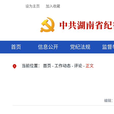
设为主页
加入收藏
首页
信息公开
党纪法规
监督
领导机构
党内法规
监督曝光
执纪审查
廉润湖湘
资料库
工作程序
国家法律
信访举报
党纪政务处分
湖湘好家风
组织机构
纪法课堂
清风文苑
预决算信
漫说纪法
当前位置：
首页
工作动态
评论
正文
编辑