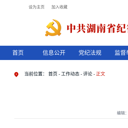
设为主页
加入收藏
首页
信息公开
党纪法规
监督
领导机构
党内法规
监督曝光
执纪审查
廉润湖湘
资料库
工作程序
国家法律
信访举报
党纪政务处分
湖湘好家风
组织机构
纪法课堂
清风文苑
预决算信
漫说纪法
当前位置：
首页
工作动态
评论
正文
编辑