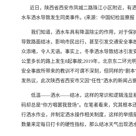
近日，陕西省西安市凤城二路珠江小区附近，有洒
水车洒水导致发生同类事件。(来源：中国纪检监察报 12.
我们知道，洒水车具有降温除尘的作用，对于保护
导致路面结冰，影响市民出行，甚至引发交通安全事故
众添堵，令人无语。事实上，冬季洒水导致结冰引发安全事
公里多长的路上发生8起事故;2019年，北京东二
安全事故所带来的教训不可谓不深刻，但同样的“剧本
发热议，此次陕西省西安市又因“任性”洒水的新闻占
低温——洒水——结冰，这样的常识和逻辑浅显易懂
码却总是“你方唱罢我登场”。在笔者看来，究其根本
行洒水作业，并制定洒水操作相关制度，这样的举措
数量来定每日打卡的硬性指标，那么结冰天气出现洒水