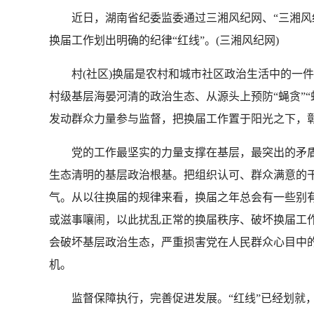
近日，湖南省纪委监委通过三湘风纪网、“三湘风纪”
换届工作划出明确的纪律“红线”。(三湘风纪网)
村(社区)换届是农村和城市社区政治生活中的一件大
村级基层海晏河清的政治生态、从源头上预防“蝇贪”“
发动群众力量参与监督，把换届工作置于阳光之下，彰
党的工作最坚实的力量支撑在基层，最突出的矛盾和
生态清明的基层政治根基。把组织认可、群众满意的
气。从以往换届的规律来看，换届之年总会有一些别
或滋事嚷闹，以此扰乱正常的换届秩序、破坏换届工
会破坏基层政治生态，严重损害党在人民群众心目中
机。
监督保障执行，完善促进发展。“红线”已经划就，各