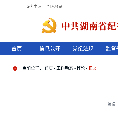
设为主页
加入收藏
首页
信息公开
党纪法规
监督
领导机构
党内法规
监督曝光
执纪审查
廉润湖湘
资料库
工作程序
国家法律
信访举报
党纪政务处分
湖湘好家风
组织机构
纪法课堂
清风文苑
预决算信
漫说纪法
当前位置：
首页
工作动态
评论
正文
编辑