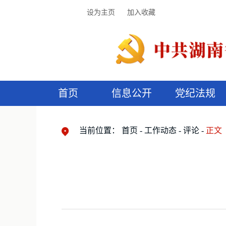
设为主页
加入收藏
首页
信息公开
党纪法规
领导机构
党内法规
监督曝光
执纪审查
廉润湖湘
资料库
工作程序
国家法律
信访举报
党纪政务处分
湖湘好家风
组织机构
纪法课堂
清风文苑
预
漫
当前位置：
首页
工作动态
评论
正文