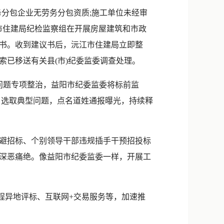
新浪微博
务分包企业无劳务分包资质;施工单位未经审
QQ
市住建局纪检监察组在开展房屋建筑和市政
书。收到建议书后，沅江市住建局立即整
微信
索已移送有关县(市)纪委监委调查处理。
问题专项整治，益阳市纪委监委将标前监
，选取典型问题，点名道姓通报曝光，持续释
避招标、个别领导干部违规插手干预招投标
深恶痛绝。像益阳市纪委监委一样，开展工
程异地评标、互联网+交易服务等，加速推