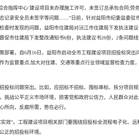
综合指挥中心’建设项目未办理施工许可，未签订总承包合同;劳
志记录安全员未签字等问题……”日前，针对益阳市纪委监委驻
检查时发现的问题，益阳市住建局对沅江市住建局下发执法建议
促市住建局下发整改通知书6份，执法建议书26份，2条问题线
部署，自6月16日，益阳市启动全市工程建设项目招投标突出
作为监督重点,加大对住建、交通等重点行业领域监督检查力度
投标问题突出。比如，应招标不招标、围标串标、拆分项目规
，挑战公平正义市场环境，损害党和政府公信力，人民群众对此
心所向，反腐所需，势在必行。
实效”。工程建设项目相关部门要围绕招投标全流程电子化、远
公正的招投标环境。