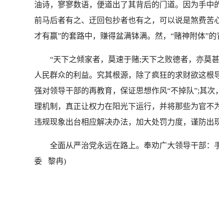
油诗，寥寥数语，便道出了其背后的门道。因为手中的
前马后者有之、迂回包抄者也有之，可以说是煞费苦心
才有赢”的套路中，赚得盆满钵满。然，“赌神附体”
“天下之倾家者，莫速于赌;天下之败德者，亦莫甚于
人民群众的利益。究其根源，除了疯狂的求财欲这根导
强对领导干部的再教育，保证思想作风“不掉队”;其
理机制，真正让权力在阳光下运行，并将那些为官不
违规现象出台相应解决办法，加大处罚力度，谨防出现
全面从严治党永远在路上。奉劝广大领导干部：手莫
委 黎冉)