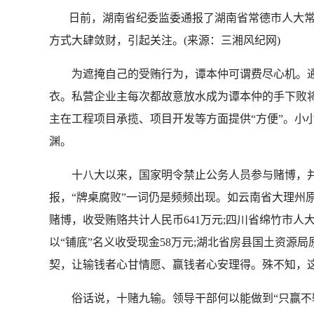
日前，湖南省纪委监委通报了湖南省常德市人大常
方式大肆敛财，引起关注。(来源：三湘风纪网)
为遮掩自己的受贿行为，谭本仲可谓费尽心机。通报
衣。私营企业主每次都故意放水成为谭本仲的手下败将
主在工程项目承揽、项目开发等方面提供“方便”。小
渊。
十八大以来，国家明令禁止公务人员参与赌博，并
报，“牌桌腐败”一词仍是频频出现。如云南省大理州
赌博，收受贿赂共计人民币641万元;四川省绵竹市
以“铺底”名义收受现金58万元;湖北省房县国土资源
契，让输钱者心甘情愿、赢钱者心安理得。殊不知，这
俗话说，十赌九输。领导干部何以能做到“只赢不输