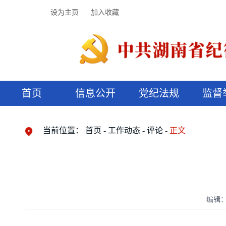
设为主页
加入收藏
首页
信息公开
党纪法规
监督
领导机构
党内法规
监督曝光
执纪审查
廉润湖湘
资料库
工作程序
国家法律
信访举报
党纪政务处分
湖湘好家风
组织机构
纪法课堂
清风文苑
预决算信
漫说纪法
当前位置：
首页
工作动态
评论
正文
编辑