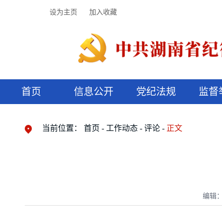
设为主页
加入收藏
首页
信息公开
党纪法规
监督
领导机构
党内法规
监督曝光
执纪审查
廉润湖湘
资料库
工作程序
国家法律
信访举报
党纪政务处分
湖湘好家风
组织机构
纪法课堂
清风文苑
预决算信
漫说纪法
当前位置：
首页
工作动态
评论
正文
编辑