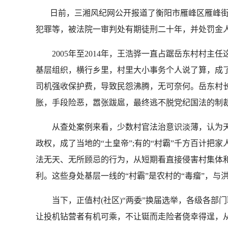
日前，三湘风纪网公开报道了衡阳市雁峰区雁峰街
犯罪等，被法院一审判处有期徒刑二十年，并处罚金人民币
2005年至2014年，王浩骅一直占踞岳东村村主
基层组织，横行乡里，村里大小事务个人说了算，成了
司机强收保护费，导致民怨沸腾，无可奈何。岳东村
胀，手段险恶，嚣张跋扈，最终逃不脱党纪国法的制
从查处案例来看，少数村官法治意识淡薄，认为天高皇
政权，成了当地的“土皇帝”;有的“村霸”千方百计把
法无天、无所顾忌的行为，从短期看直接侵害村集体
利。这些身处基层一线的“村霸”是农村的“毒瘤”，与
当下，正值村(社区)“两委”换届选举，各级各部
让投机钻营者有机可乘，不让铤而走险者侥幸得逞，从