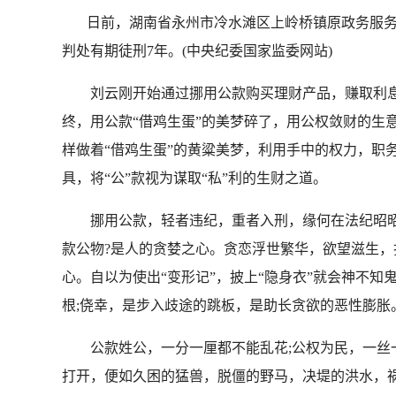
日前，湖南省永州市冷水滩区上岭桥镇原政务服务
判处有期徒刑7年。(中央纪委国家监委网站)
刘云刚开始通过挪用公款购买理财产品，赚取利息，
终，用公款“借鸡生蛋”的美梦碎了，用公权敛财的生
样做着“借鸡生蛋”的黄粱美梦，利用手中的权力，职
具，将“公”款视为谋取“私”利的生财之道。
挪用公款，轻者违纪，重者入刑，缘何在法纪昭昭的语
款公物?是人的贪婪之心。贪恋浮世繁华，欲望滋生
心。自以为使出“变形记”，披上“隐身衣”就会神不
根;侥幸，是步入歧途的跳板，是助长贪欲的恶性膨胀
公款姓公，一分一厘都不能乱花;公权为民，一丝一毫
打开，便如久困的猛兽，脱僵的野马，决堤的洪水，