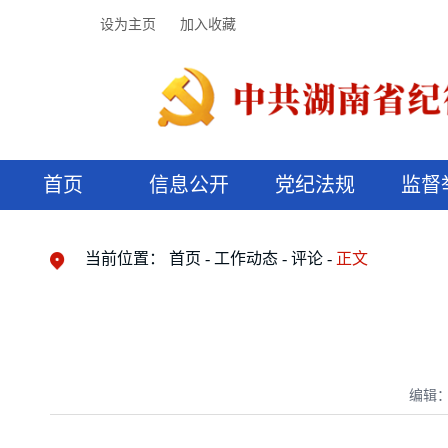
设为主页
加入收藏
首页
信息公开
党纪法规
监督
领导机构
党内法规
监督曝光
执纪审查
廉润湖湘
资料库
工作程序
国家法律
信访举报
党纪政务处分
湖湘好家风
组织机构
纪法课堂
清风文苑
预决算信
漫说纪法
当前位置：
首页
工作动态
评论
正文
编辑