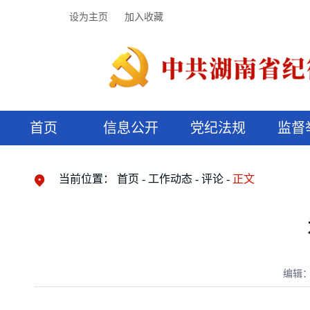
设为主页
加入收藏
首页
信息公开
党纪法规
监督
领导机构
党内法规
监督曝光
执纪审查
廉润湖湘
资料库
工作程序
国家法律
信访举报
党纪政务处分
湖湘好家风
组织机构
纪法课堂
清风文苑
预决算信
漫说纪法
当前位置：
首页
工作动态
评论
正文
编辑