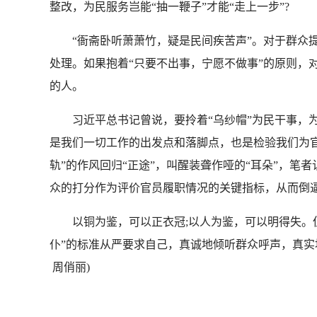
整改，为民服务岂能“抽一鞭子”才能“走上一步”?
“衙斋卧听萧萧竹，疑是民间疾苦声”。对于群众提
处理。如果抱着“只要不出事，宁愿不做事”的原则，
的人。
习近平总书记曾说，要拎着“乌纱帽”为民干事，为
是我们一切工作的出发点和落脚点，也是检验我们为官
轨”的作风回归“正途”，叫醒装聋作哑的“耳朵”，
众的打分作为评价官员履职情况的关键指标，从而倒
以铜为鉴，可以正衣冠;以人为鉴，可以明得失。但
仆”的标准从严要求自己，真诚地倾听群众呼声，真
周俏丽)