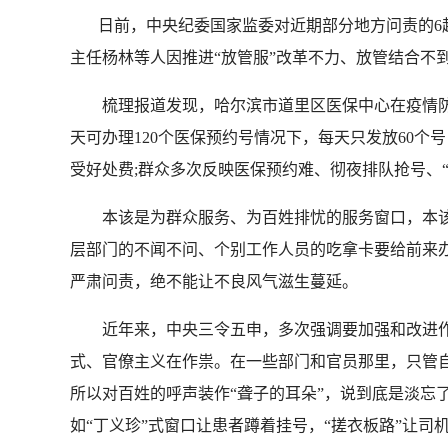
日前，中央纪委国家监委对近期部分地方问责的6
主任杨林等人因推进“放管服”改革不力、放管结合不
梳理报道发现，哈尔滨市道里区医保中心在疫情防
天可办理120个医保预约号情况下，每天只发放60
受好处费;群众多次反映医保预约难、彻夜排队抢号、
本该是为群众服务、为百姓排忧的服务窗口，本该是
层部门的不闻不问、个别工作人员的吃拿卡要给前来办
严肃问责，绝不能让不良风气滋生蔓延。
近年来，中央三令五申，多次强调要加强和改进作风
式、官僚主义在作祟。在一些部门和官员那里，只管自
所以对百姓的呼声装作“聋子的耳朵”，说到底是淡忘
如“丁义珍”式窗口让患者蹲着挂号，“搓衣板路”让司