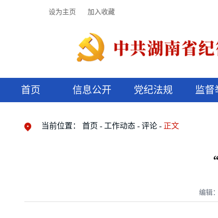
设为主页
加入收藏
首页
信息公开
党纪法规
监督
领导机构
党内法规
监督曝光
执纪审查
廉润湖湘
资料库
工作程序
国家法律
信访举报
党纪政务处分
湖湘好家风
组织机构
纪法课堂
清风文苑
预决算信
漫说纪法
当前位置：
首页
工作动态
评论
正文
编辑