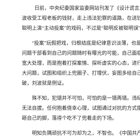
日前，中央纪委国家监委网站刊发了《设计谎言
波收受工程老板的钱财，走上违法犯罪的道路，在送钱
聪明上演“主动投案”的戏码，不过是“聪明反被聪明误
“投案”玩假把戏，归根结底是纪律意识淡薄，也是
问题干部看到自己的问题随时有曝光的可能，自己面
宽大处理，而是抱着打探案情、探听虚实的心态，进行
大问题，试图和组织上兜圈子、打埋伏，妄图多给自己
破，刘波就是例证。
殊不知，犯错并不可怕，可怕的是一错再错。违纪行
无法自拔。任何抱着侥幸心理，试图通过对抗的方式
砸自己的脚，落得个吃不了兜着走的下场。
明知负隅顽抗不可为却为之，不智也。《中国共产党