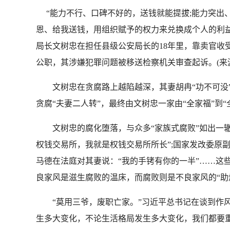
“能力不行、口碑不好的，送钱就能提拔;能力突
恩、给我送钱，用组织赋予的权力来兑换成个人的利
局长文树忠在担任县级公安局长的18年里，靠卖官收
公职，其涉嫌犯罪问题被移送检察机关审查起诉。(来
文树忠在贪腐路上越陷越深，其妻胡冉“功不可没”
贪腐“夫妻二人转”，最终由文树忠一家由“全家福”到“
文树忠的腐化堕落，与众多“家族式腐败”如出一辙
权钱交易所，我就是权钱交易所所长”;国家发改委原
马德在法庭对其妻说：“我的手铐有你的一半”……这些
良家风是滋生腐败的温床，而腐败则是不良家风的“助
“莫用三爷，废职亡家。”习近平总书记在谈到作风
生多大变化，不论生活格局发生多大变化，我们都要