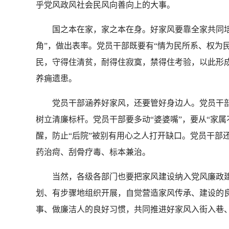
乎党风政风社会民风向善向上的大事。
国之本在家，家之本在身。好家风要靠全家共同培育
角”，做出表率。党员干部既要有“情为民所系、权为
民，守得住清贫，耐得住寂寞，禁得住考验，以此形成
养痈遗患。
党员干部涵养好家风，还要管好身边人。党员干部要
树立清廉标杆。党员干部要多动“婆婆嘴”，要从“家属
醒，防止“后院”被别有用心之人打开缺口。党员干部
药治疴、刮骨疗毒、标本兼治。
当然，各级各部门也要把家风建设纳入党风廉政建设
划、有步骤地组织开展，自觉营造家风传承、建设的良
事、做廉洁人的良好习惯，共同推进好家风入街入巷