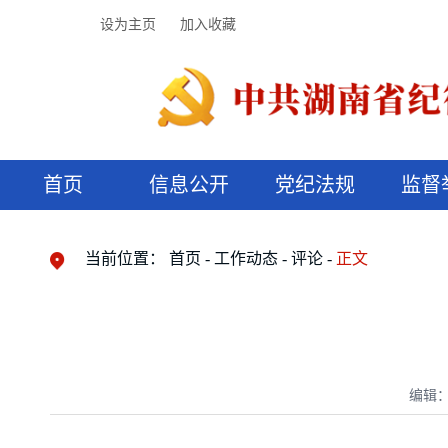
设为主页
加入收藏
首页
信息公开
党纪法规
监督
领导机构
党内法规
监督曝光
执纪审查
廉润湖湘
资料库
工作程序
国家法律
信访举报
党纪政务处分
湖湘好家风
组织机构
纪法课堂
清风文苑
预决算信
漫说纪法
当前位置：
首页
工作动态
评论
正文
编辑