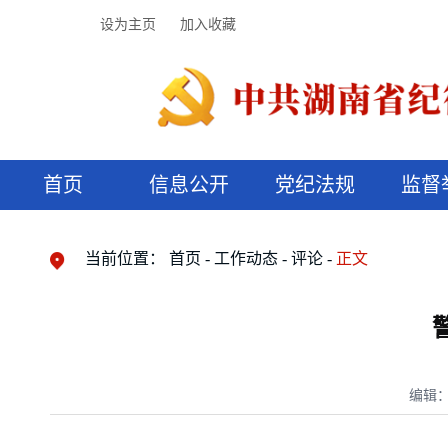
设为主页
加入收藏
首页
信息公开
党纪法规
监督
领导机构
党内法规
监督曝光
执纪审查
廉润湖湘
资料库
工作程序
国家法律
信访举报
党纪政务处分
湖湘好家风
组织机构
纪法课堂
清风文苑
预决算信
漫说纪法
当前位置：
首页
工作动态
评论
正文
编辑