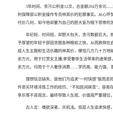
5年时间，贪污公积金12次，总金额204万余元.
利保障部公积金操作专员林其价的犯罪事实。从心怀梦
代价几何，如今他却要为自己的胆大妄为咽下悲惨的苦
年纪轻、时间短，却胆大包天，贪污数额巨大。梳
予厚望的年轻干部因贪图各种眼前之快，从而跌倒在
成人生主题和生活乐趣的林其价，哪怕几万几十万地输
余万元，用于打赏女主播;享受奢侈生活带来的虚荣感
余万元，均用于个人奢侈消费……学历高、能力强、
理想信念缺失，是他们为追求“一时快感”铤而走险
件恶劣环境淬炼工作的经历，“不知民间疾苦”，容易在
享乐等不良观念，最终导致人生观、价值观严重错位
古人言：嗜欲深者，天机浅。低层人生追求快感，中