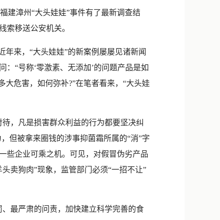
新浪微博
福建漳州“大头娃娃”事件有了最新调查结
QQ
线索移送公安机关。
微信
年来，“大头娃娃”的新案例屡屡见诸新闻
：“号称‘零激素、无添加’的问题产品是如
大危害，如何弥补?”在笔者看来，“大头娃
待，凡是损害群众利益的行为都要坚决纠
，但被拿来圈钱的涉事抑菌霜所属的“消”字
一些企业可乘之机。可见，对假冒伪劣产品
头卖狗肉”现象，监管部门必须“一招不让”
、最严肃的问责，加快建立科学完善的食