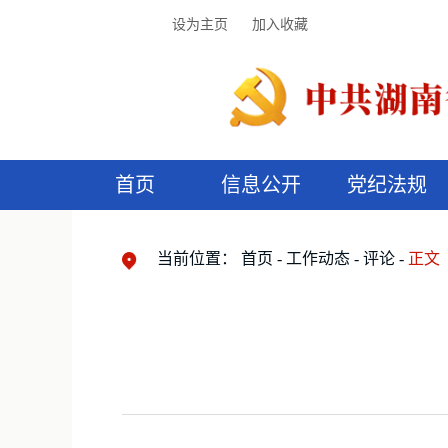
设为主页
加入收藏
首页
信息公开
党纪法规
领导机构
党内法规
监督曝光
执纪审查
廉润湖湘
资料库
工作程序
国家法律
信访举报
党纪政务处分
湖湘好家风
组织机构
纪法课堂
清风文苑
预
漫
当前位置：
首页
工作动态
评论
正文