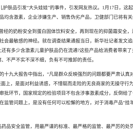
护肤品引发“大头娃娃”的事件，引发网友热议。1月17日，这起
品均含激素，企业涉嫌生产、销售伪劣产品，卫健部门已将有关
经的奶粉安全到蛋白固体饮料安全，再到现在的抑菌霜安全，近
社会最敏感的神经。就在调查结果通报当日，新华社记者发文追问
上还有多少含激素儿童护肤品仍在流通?这些产品给消费者带来了多
察、不严不实不深不细，负有不可推卸的责任。
十九大报告中指出，“凡是群众反映强烈的问题都要严肃认真对
，表面上，是面对利益诱惑，不惜铤而走险的无良商家的无操守行为
审批环节，国家规定的检验项目不包含涉事激素成分，反倒给了
在监管问题上，是没有任何可以松懈的地方，对于消毒产品“挂羊
药品安全监管，用最严谨的标准、最严格的监管、最严厉的处罚