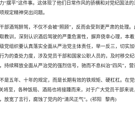
力“摆平”这件事。这体现了他们日常作风的骄横和对党纪国法
项规定精神突出问题。
酒驾醉驾，不仅不会被“照顾”，反而会受到更严肃的处理。
取教训，深刻认识酒后驾驶的严重危害性，摒弃侥幸心理，本着
级党组织要认真落实全面从严治党主体责任，举一反三，切实加
行为的查处力度，涉及党员干部和国家公职人员的，及时移交纪
，持续释放全面从严治党的强烈信号，驰而不息纠治“四风”，
是五年、十年的规定，而是长期有效的铁规矩、硬杠杠。在党
年关将至，各种饭局、酒局也将接踵而来，对于广大党员干部来
放宽了言行，腐蚀了党内的“清风正气”。(祁阳 黎冉)