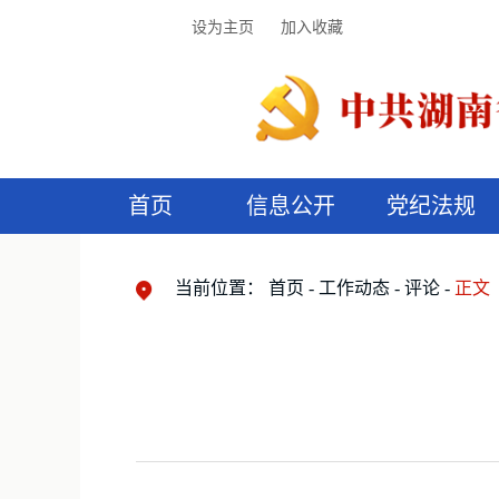
设为主页
加入收藏
首页
信息公开
党纪法规
领导机构
党内法规
监督曝光
执纪审查
廉润湖湘
资料库
工作程序
国家法律
信访举报
党纪政务处分
湖湘好家风
组织机构
纪法课堂
清风文苑
预
漫
当前位置：
首页
工作动态
评论
正文