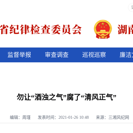
监督举报
审查调查
巡视巡察
廉洁
决算信息公开
说纪法
勿让“酒浊之气”腐了“清风正气”
编辑：周瑾
发表时间：2021-01-26 10:48
来源：三湘风纪网