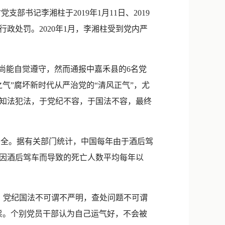
新浪微博
书记李湘柱于2019年1月11日、2019
QQ
政处罚。2020年1月，李湘柱受到党内严
微信
尚能自觉遵守，然而通报中嘉禾县的6名党
气”腐坏新时代从严治党的“清风正气”，尤
知法犯法，于党纪不容，于国法不容，最终
安全。据有关部门统计，中国每年由于酒后驾
因酒后驾车而导致的死亡人数平均每年以
驾，党纪国法不可谓不严明，查处问题不可谓
祟。个别党员干部认为自己运气好，不会被