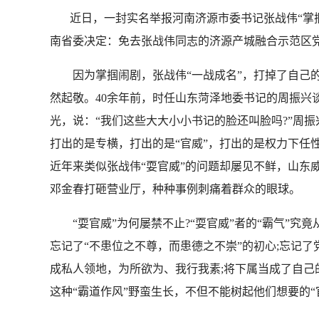
近日，一封实名举报河南济源市委书记张战伟“掌掴
南省委决定：免去张战伟同志的济源产城融合示范区党
因为掌掴闹剧，张战伟“一战成名”，打掉了自己的“
然起敬。40余年前，时任山东菏泽地委书记的周振
光，说：“我们这些大大小小书记的脸还叫脸吗?”周
打出的是专横，打出的是“官威”，打出的是权力下任
近年来类似张战伟“耍官威”的问题却屡见不鲜，山东
邓金春打砸营业厅，种种事例刺痛着群众的眼球。
“耍官威”为何屡禁不止?“耍官威”者的“霸气”究
忘记了“不患位之不尊，而患德之不崇”的初心;忘记了
成私人领地，为所欲为、我行我素;将下属当成了自己的
这种“霸道作风”野蛮生长，不但不能树起他们想要的“