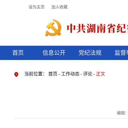
设为主页
加入收藏
首页
信息公开
党纪法规
监督
领导机构
党内法规
监督曝光
执纪审查
廉润湖湘
资料库
工作程序
国家法律
信访举报
党纪政务处分
湖湘好家风
组织机构
纪法课堂
清风文苑
预决算信
漫说纪法
当前位置：
首页
工作动态
评论
正文
编辑