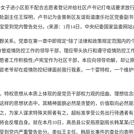
女子进小区拒不配合志愿者登记并给社区卢书记打电话要求放
处副主任王琛明，卢书记为金普新区友谊街道康乐社区党委副书
受到党内警告处分。(来源：1月14日，中央纪委国家监委网站)
关系。党章在第一章中即规定“除了法律和政策规定范围内的个
分管疫情防控工作的领导干部，理应带头执行和遵守疫情防控工
愿者工作积极性;卢宪宝作为社区干部，本应向领导劝解，却让
官老爷却在疫情防控纪律面前我行我素，一个耍特权，一个维护
特权思想从本质上体现的是党员干部权力观的扭曲、理想信念
这样的思想状态中，其精神面貌必然是贪婪的，价值取向必然是
之，为家人谋求特殊关照者有之，超标准享受公务出行待遇者有
将会反噬自身。就在本月10日，高邑县公安局原副局长韩某某(
受到党内严重警告处分。类似王主任、韩局长事件的查处均表明