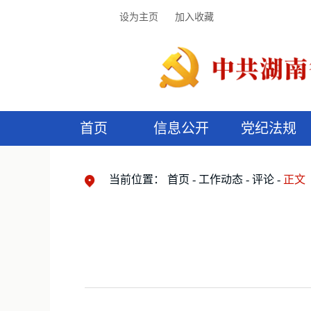
设为主页
加入收藏
首页
信息公开
党纪法规
领导机构
党内法规
监督曝光
执纪审查
廉润湖湘
资料库
工作程序
国家法律
信访举报
党纪政务处分
湖湘好家风
组织机构
纪法课堂
清风文苑
预
漫
当前位置：
首页
工作动态
评论
正文