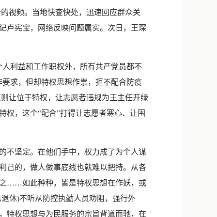
新浪微博
行的视频。当地快查快处，迅速回应群众关
QQ
记卢宪宝，网络反映问题属实。次日，王琛
微信
人利益和工作职权外，所有共产党员都不
作要求，但却特权思想作祟，拒不配合防疫
原则让位于特权，让志愿者违规为王主任开绿
特权，这个“配合”打得让志愿者寒心、让围
的不坚定。在他们手中，权力成了为个人谋
利己的，做人做事底线也就难以把持。从各
之……如此种种，皆是特权思想在作妖，或
已退休)不听从防控执勤人员劝阻，强行外
，特权思想与为民服务的宗旨背道而驰，在