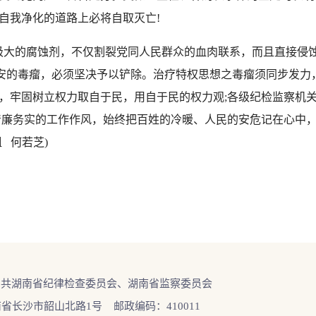
自我净化的道路上必将自取灭亡!
大的腐蚀剂，不仅割裂党同人民群众的血肉联系，而且直接侵蚀
久安的毒瘤，必须坚决予以铲除。治疗特权思想之毒瘤须同步发力
，牢固树立权力取自于民，用自于民的权力观;各级纪检监察机
清廉务实的工作作风，始终把百姓的冷暖、人民的安危记在心中
 何若芝)
中共湖南省纪律检查委员会、湖南省监察委员会
省长沙市韶山北路1号 邮政编码：410011