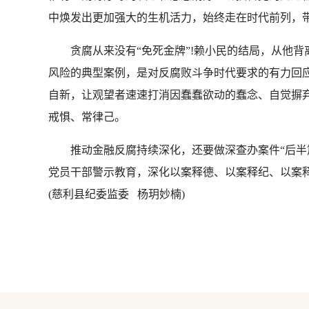
中焕发出更加强大的生机活力，始终走在时代前列，
贪腐从来没有“免死金牌”!赖小民的结局，从他背
风险的典型案例，是对反腐败斗争时代要求的有力回
自新，让观望者速速打消因蠢蠢欲动的蠢念、自觉摒弃
戒惧、常律己。
推动金融反腐持续深化，还要做深查办案件“后半篇
党员干部警示教育，深化以案释德、以案释纪、以案
(慈利县纪委监委 杨玥妙楠)