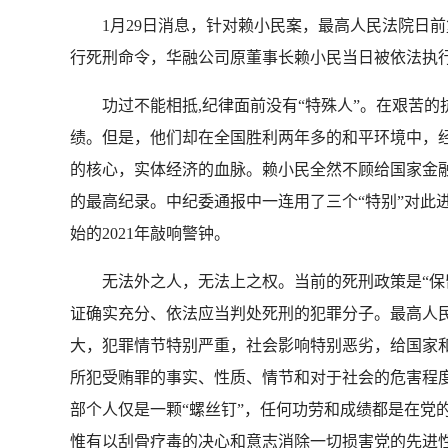
1月29日消息，针对赖小民案，最高人民法院日
行死刑命令，华融公司原董事长赖小民当日被依法执行
功过不能相抵,纪律面前没有“特殊人”。在艰苦的
绩。但是，他们却在全国胜利两年多的和平环境中，
的核心，实体经济的血脉。赖小民全然不顾给国家金融
的最高纪录。中纪委通报中一连用了三个“特别”对此
始的2021年敲响警钟。
无法外之人，无法上之权。当前的死刑政策是“保留
证确实充分、依法应当判处死刑的犯罪分子。最高人
大，犯罪情节特别严重，社会影响特别恶劣，给国家
所犯受贿罪的事实、性质、情节和对于社会的危害程
部个人仅是一颗“螺丝钉”，任何功劳和成绩都是在党
惟有以刮骨疗毒的决心和意志消除一切损害党的先进