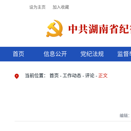
设为主页
加入收藏
首页
信息公开
党纪法规
监督
领导机构
党内法规
监督曝光
执纪审查
廉润湖湘
资料库
工作程序
国家法律
信访举报
党纪政务处分
湖湘好家风
组织机构
纪法课堂
清风文苑
预决算信
漫说纪法
当前位置：
首页
工作动态
评论
正文
编辑