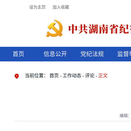
设为主页
加入收藏
首页
信息公开
党纪法规
监督
领导机构
党内法规
监督曝光
执纪审查
廉润湖湘
资料库
工作程序
国家法律
信访举报
党纪政务处分
湖湘好家风
组织机构
纪法课堂
清风文苑
预决算信
漫说纪法
当前位置：
首页
工作动态
评论
正文
编辑