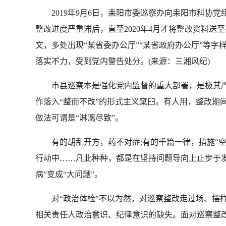
2019年9月6日，耒阳市委巡察办向耒阳市科
整改进度严重滞后，直至2020年4月才将整改资料
文，多处出现“某省委办公厅”“某省政府办公厅”等
落实不力，受到党内警告处分。(来源：三湘风纪)
市县巡察本是强化党内监督的重大部署，是极其严肃的
作落入“整而不改”的形式主义窠臼。有人用，整改期间“
做法可谓是“淋漓尽致”。
有的胡乱开方，药不对症;有的千篇一律，措施“空对
行动中……凡此种种，都是在坚持问题导向上止步于
病”变成“大问题”。
对“政治体检”不以为然，对巡察整改走过场、摆样
相关责任人政治意识、纪律意识的缺失。面对巡察整改