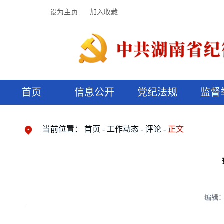
设为主页
加入收藏
首页
信息公开
党纪法规
监督
领导机构
党内法规
监督曝光
执纪审查
廉润湖湘
资料库
工作程序
国家法律
信访举报
党纪政务处分
湖湘好家风
组织机构
纪法课堂
清风文苑
预决算信
漫说纪法
当前位置：
首页
工作动态
评论
正文
编辑