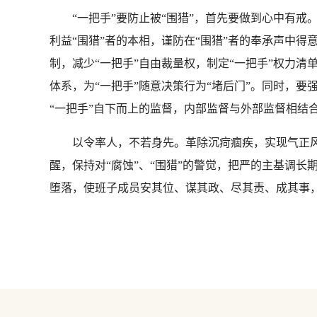
“一把手”要防止被“围猎”，首先要做到心中有戒。
利益“围猎”者的本相，谨防在“围猎”者的奉承声中
制，减少“一把手”自由裁量权，制定“一把手”权力清
体系，为“一把手”随意决策行为“堵后门”。同时，
“一把手”自下而上的监督，内部监督与外部监督相结
以令率人，不若身先。革除沉疴痼疾，实现气正风清
醒，保持对“腐蚀”、“围猎”的警觉，把严的主基调长
堕落，使班子成员安其位、谋其政、尽其责、成其事，