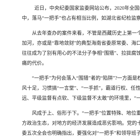
近日，中央纪委国家监委网站公布，2020年全
中，落马“一把手”也占有相当比例，如湖北省纪检监察
从去年查办的案件来看，不管是西藏历史上第一个“
加河，亦或是“靠地敛财”的典型海南省委原常委、海
往往成为了别有用心的不法分子争相“围猎”、拉拢腐
痛的代价。
“一把手”为何会落入“围猎”者的“陷阱”?一方面
风十足，习惯搞“一言堂”、“一手抓”，霸道行权、任
远、平级监督有点软、下级监督不太敢”的环境里，“一
风成于上、俗形于下。“一把手”位置特殊、地位重
方政治生态，对地方的经济发展造成恶劣影响。党的十
委五次全会也明确指出，要强化对“一把手”和领导班