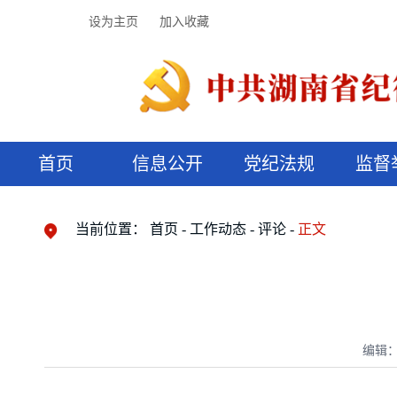
设为主页
加入收藏
首页
信息公开
党纪法规
监督
领导机构
党内法规
监督曝光
执纪审查
廉润湖湘
资料库
工作程序
国家法律
信访举报
党纪政务处分
湖湘好家风
组织机构
纪法课堂
清风文苑
预决算信
漫说纪法
当前位置：
首页
工作动态
评论
正文
编辑