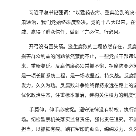
习近平总书记强调：“以猛药去疴、重典治乱的决心
肃惩治，我们党始终态度坚决。党的十八大以来，在
威、赢得了群众信任，做到了言必信、行必果。
开弓没有回头箭。滋生腐败的土壤依然存在，反腐
损害群众利益的问题依然禁而不止，一些党员干部违
来、重新蔓延。反腐倡廉必须常抓不懈，拒腐防变必
是一项长期系统工程，是一场攻坚战、持久战。反腐路
发力，久久为功。反腐败斗争始终保持永远在路上的
优化政治生态，注重标本兼治，建构关住权力的制度“笼
手莫伸，伸手必被捉。遵守法律没有特权，执行纪
场。纪检监察机关落实监督责任，强化责任追究，不
担当，以抓铁有痕、踏石留印的劲头，绵绵发力、久