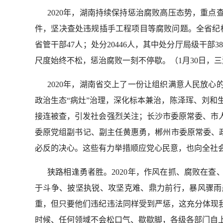
2020年，湖南持续保持惩治腐败高压态势，重点
件，坚决查处违规插手工程项目等腐败问题。全省纪检监察
省管干部47人；处分20446人，其中处分厅局级干部
尺度始终不松，惩治腐败一刻不停歇。（1月30日，
2020年，湖南省交上了一份让组织满意人民放心
政治生态“病灶”治理，深化标本兼治，陈泽珲、刘和生
接连被查，引发社会强烈关注；长沙市委原常委、市
委原党组副书记、副主任黄惠勇，郴州市委原常委、
必反的决心。这些有力举措顺应党心民意，也向全社
狭路相逢勇者胜。2020年，作风在抓、腐败在查
于斗争、披坚执锐、攻坚克难、鼎力前行，暴风骤雨
重，但只要他们违纪违法同样受到严惩，这充分体现
时候、任何领域不会松口气、歇歇脚，各级各部门自