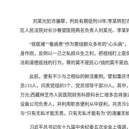
刘某光犯诈骗罪，判处有期徒刑10年;李某转
区人民法院对长沙春望医院两名负责人刘某光、李某转骗
“就医难”“看病贵”作为萦绕群众多年的“心头病”
身作则，反倒以一己之私损众生之利，把视线盯上医保
法和道德底线的行为，寒的莫不是民心?烧的莫不是自
此前，便有不少与之相似的鲜活案例。譬如重庆市南
员133人，问责党组织5个、党员领导干部20人。其
万元;西藏林芝市人民医院财务科原科长仁增多吉将
设备公司负责人，并利用职务便利从中获利，共贪污公
与“只有无私才能无畏，只有无私才能有为”的清廉无
习近平总书记在十九届中央纪委五次全会上强调，要