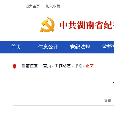
设为主页
加入收藏
首页
信息公开
党纪法规
监督
领导机构
党内法规
监督曝光
执纪审查
廉润湖湘
资料库
工作程序
国家法律
信访举报
党纪政务处分
湖湘好家风
组织机构
纪法课堂
清风文苑
预决算信
漫说纪法
当前位置：
首页
工作动态
评论
正文
编辑