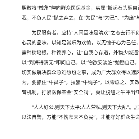
胆敢将“触角”伸向群众医保基金，实属“搬起石头砸自
我，不负人民”抛之弃之，在“为民”与“为己”、“为廉
为民服务者，应持“人间至味是清欢”之态去行不负
心灵的品味，以知足常乐为欢愉，以无愧于心为己任
需种树培根，种德养心，让“自我心存道，外物少能逼
以“到海得清无”叩问自己，以“物欲安淡泊”勉励自己
切实做解决群众急难愁盼之事，成为广大群众得以遮风
为，要抓住“牛鼻子”，拉紧“牛绳子”，以零忍之、实
管机制，拧紧医保基金“安全阀”，莫让脱缰之牛冲出
“人人好公,则天下太平;人人营私,则天下大乱”。
以法自警，方能“不愧苍天不负民”，才能守好群众生命