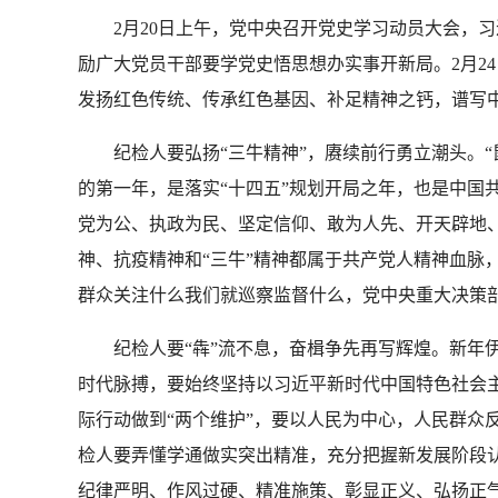
2月20日上午，党中央召开党史学习动员大会，
励广大党员干部要学党史悟思想办实事开新局。2月2
发扬红色传统、传承红色基因、补足精神之钙，谱写
纪检人要弘扬“三牛精神”，赓续前行勇立潮头。“鼠
的第一年，是落实“十四五”规划开局之年，也是中国
党为公、执政为民、坚定信仰、敢为人先、开天辟地
神、抗疫精神和“三牛”精神都属于共产党人精神血脉
群众关注什么我们就巡察监督什么，党中央重大决策
纪检人要“犇”流不息，奋楫争先再写辉煌。新年伊
时代脉搏，要始终坚持以习近平新时代中国特色社会
际行动做到“两个维护”，要以人民为中心，人民群众
检人要弄懂学通做实突出精准，充分把握新发展阶段
纪律严明、作风过硬、精准施策、彰显正义、弘扬正