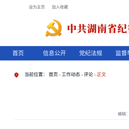
设为主页
加入收藏
首页
信息公开
党纪法规
监督
领导机构
党内法规
监督曝光
执纪审查
廉润湖湘
资料库
工作程序
国家法律
信访举报
党纪政务处分
湖湘好家风
组织机构
纪法课堂
清风文苑
预决算信
漫说纪法
当前位置：
首页
工作动态
评论
正文
编辑