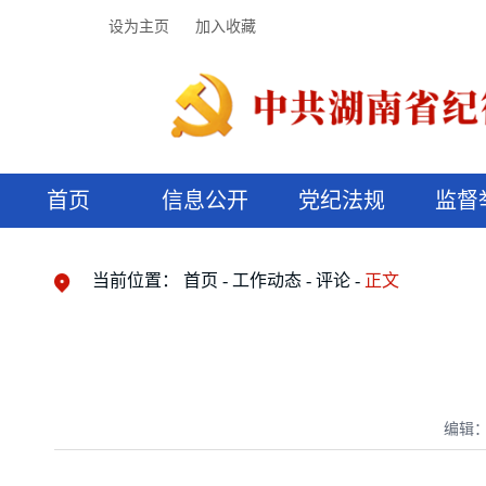
设为主页
加入收藏
首页
信息公开
党纪法规
监督
领导机构
党内法规
监督曝光
执纪审查
廉润湖湘
资料库
工作程序
国家法律
信访举报
党纪政务处分
湖湘好家风
组织机构
纪法课堂
清风文苑
预决算信
漫说纪法
当前位置：
首页
工作动态
评论
正文
编辑