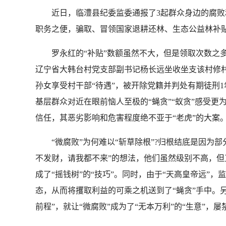
近日，临澧县纪委监委通报了3起群众身边的腐败和
职务之便，骗取、冒领国家退耕还林、生态公益林补贴资金
罗永红的“补贴”数额虽然不大，但是领取次数之多、
辽宁省大韩台村党支部副书记杨长远坐收坐支该村修村
孙女享受村干部“待遇”，被开除党籍并判处有期徒刑
基层群众对近在眼前恼人至极的“蝇贪”“蚁贪”感受更
信任，其恶劣影响和危害程度绝不亚于“老虎”的大案
“微腐败”为何难以“斩草除根”?归根结底是因为部
不发财，请我都不来”的想法，他们虽然级别不高，但
成了“摇钱树”的“技巧”。同时，由于“天高皇帝远”
态，从而将攫取利益的可乘之机送到了“蝇贪”手中。另
前程”，就让“微腐败”成为了“无本万利”的“生意”，屡