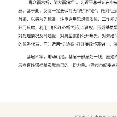
“蠹众而木折，隙大而墙坏”。习近平总书记在中央
感。基于此，反腐一定要做到无“微”不“治”，做到“上
兼备、以德为先标准，注重选用思想素质优、工作能力
开门反腐，利用“清风连心桥”行使监督权，形成基层监
对处理情况及时通报，对典型案例公开曝光，对未结问
的优秀代表，同时运用“身边案”打好廉政“预防针”，
基层不牢，地动山摇。基层干部身处一线，应始终牢
层老百姓谋福祉贡献自己的一份力量。(津市市纪委监委