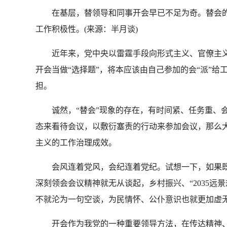
在基层，替领导和同事开会早已不足为奇。替会的基
工作积极性。(来源：半月谈)
近年来，党中央以雷霆手段向形式主义、官僚主义精
开会当做“选择题”，将本应该由自己参加的会“派”
担。
诚然，“替会”现象的存在，有时间紧、任务重、会议
态来看待会议，以敷衍塞责的行动来参加会议，那么大
主义的工作治理成效。
会风连着党风，会纪连着党纪。试想一下，如果既然开
深刻领会会议精神就无从谈起，乡村振兴、“2035远
不就沦为一句空谈，为民情怀、公仆意识也就更加虚
开会作为我党的一种重要领导方法，在传达精神、