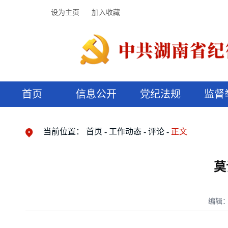
设为主页
加入收藏
首页
信息公开
党纪法规
监督
领导机构
党内法规
监督曝光
执纪审查
廉润湖湘
资料库
工作程序
国家法律
信访举报
党纪政务处分
湖湘好家风
组织机构
纪法课堂
清风文苑
预决算信
漫说纪法
当前位置：
首页
工作动态
评论
正文
莫
编辑