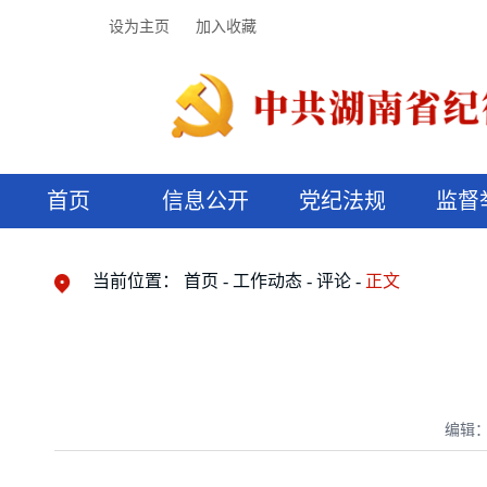
设为主页
加入收藏
首页
信息公开
党纪法规
监督
领导机构
党内法规
监督曝光
执纪审查
廉润湖湘
资料库
工作程序
国家法律
信访举报
党纪政务处分
湖湘好家风
组织机构
纪法课堂
清风文苑
预决算信
漫说纪法
当前位置：
首页
工作动态
评论
正文
编辑