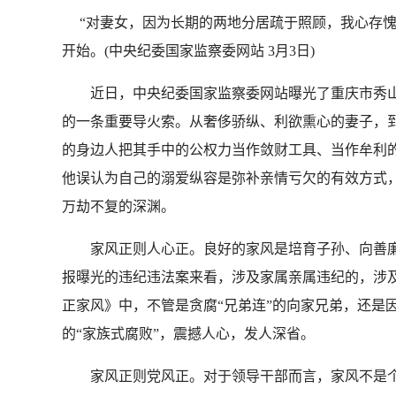
“对妻女，因为长期的两地分居疏于照顾，我心存愧
开始。(中央纪委国家监察委网站 3月3日)
近日，中央纪委国家监察委网站曝光了重庆市秀山
的一条重要导火索。从奢侈骄纵、利欲熏心的妻子，
的身边人把其手中的公权力当作敛财工具、当作牟利的
他误认为自己的溺爱纵容是弥补亲情亏欠的有效方式，
万劫不复的深渊。
家风正则人心正。良好的家风是培育子孙、向善廉洁
报曝光的违纪违法案来看，涉及家属亲属违纪的，涉
正家风》中，不管是贪腐“兄弟连”的向家兄弟，还是因
的“家族式腐败”，震撼人心，发人深省。
家风正则党风正。对于领导干部而言，家风不是个人