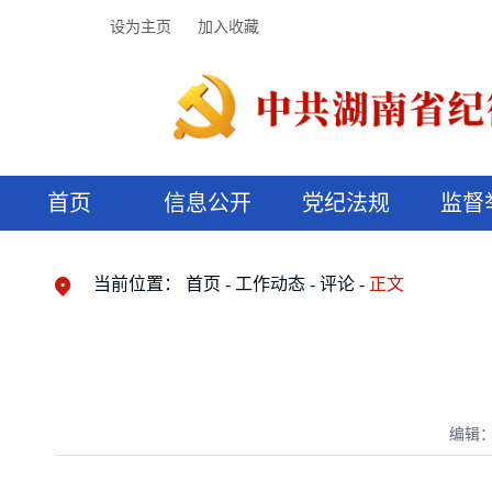
设为主页
加入收藏
首页
信息公开
党纪法规
监督
领导机构
党内法规
监督曝光
执纪审查
廉润湖湘
资料库
工作程序
国家法律
信访举报
党纪政务处分
湖湘好家风
组织机构
纪法课堂
清风文苑
预决算信
漫说纪法
当前位置：
首页
工作动态
评论
正文
编辑