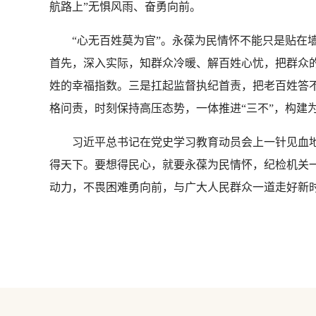
航路上”无惧风雨、奋勇向前。
“心无百姓莫为官”。永葆为民情怀不能只是贴在墙
首先，深入实际，知群众冷暖、解百姓心忧，把群众的
姓的幸福指数。三是扛起监督执纪首责，把老百姓答
格问责，时刻保持高压态势，一体推进“三不”，构建
习近平总书记在党史学习教育动员会上一针见血地指
得天下。要想得民心，就要永葆为民情怀，纪检机关
动力，不畏困难勇向前，与广大人民群众一道走好新时