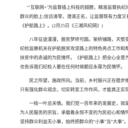
“‘互联网+’为监督插上科技的翅膀，精准监督执纪问
群众的脸上;信访清零，澄清正名，让监督既有力度又
《护航路上》。(2月25日《三湘风纪网》)
八年征途漫漫，脱贫梦终可圆。架桥铺路，天堑变
纪检监察机关在护航脱贫攻坚路上的特色亮点工作和
扶贫中的赤诚的为民情怀。《护航路上》把全心全意
也告诉我们纪检人要在任何时候都应永葆为民情怀。
民之所望，施政所向。当前，乡村振兴正在稳步推
只有强化群众观念，切实转变工作作风，才能真正实
一枝一叶总关情。我们党一百年来的发展史，就是
为人民服务的宗旨，承载着永恒不变的为民初心和情怀
坚持群众利益无小事，始终把群众的“小事”当“大事