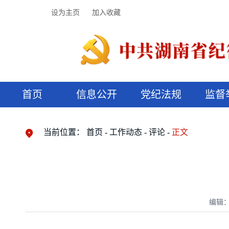
设为主页
加入收藏
首页
信息公开
党纪法规
监督
领导机构
党内法规
监督曝光
执纪审查
廉润湖湘
资料库
工作程序
国家法律
信访举报
党纪政务处分
湖湘好家风
组织机构
纪法课堂
清风文苑
预决算信
漫说纪法
当前位置：
首页
工作动态
评论
正文
编辑