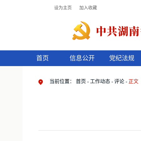
设为主页
加入收藏
首页
信息公开
党纪法规
领导机构
党内法规
监督曝光
执纪审查
廉润湖湘
资料库
工作程序
国家法律
信访举报
党纪政务处分
湖湘好家风
组织机构
纪法课堂
清风文苑
预
漫
当前位置：
首页
工作动态
评论
正文