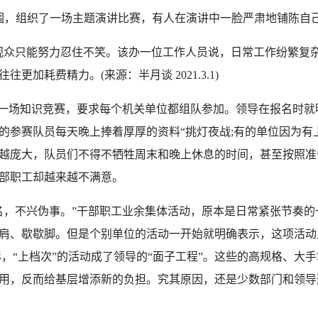
围，组织了一场主题演讲比赛，有人在演讲中一脸严肃地铺陈自己
众只能努力忍住不笑。该办一位工作人员说，日常工作纷繁复杂
加耗费精力。(来源：半月谈 2021.3.1)
一场知识竞赛，要求每个机关单位都组队参加。领导在报名时就
的参赛队员每天晚上捧着厚厚的资料“挑灯夜战;有的单位因为有
越庞大，队员们不得不牺牲周末和晚上休息的时间，甚至按照准
部职工却越来越不满意。
，不兴伪事。”干部职工业余集体活动，原本是日常紧张节奏的
肩、歇歇脚。但是个别单位的活动一开始就明确表示，这项活动
彩，“上档次”的活动成了领导的“面子工程”。这些的高规格、大
用，反而给基层增添新的负担。究其原因，还是少数部门和领导