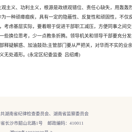
观主义、功利主义，根源是政绩观错位、责任心缺失，用轰轰烈
作为一种顽瘴痼疾，具有一定的隐蔽性、反复性和顽固性，不仅
，考虑基层实际，要着眼于促进干部职工减压，方便同事之间交
一些换位思考，少一点教条折腾。领导机关和领导干部要充分发
部释疑解惑、加油鼓劲;主管部门要从严把关，对华而不实的业
无处遁形。(永定区纪委监委 吕绍甫)
中共湖南省纪律检查委员会、湖南省监察委员会
省长沙市韶山北路1号 邮政编码：410011