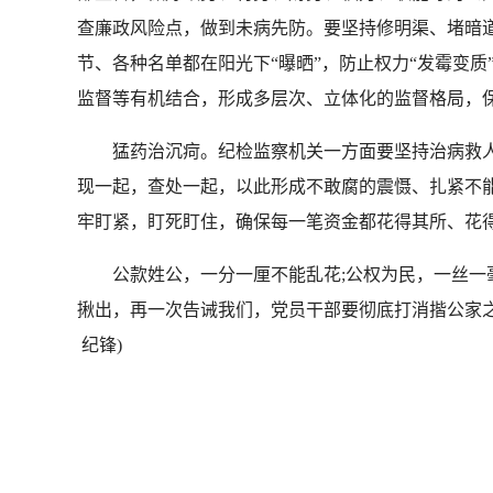
查廉政风险点，做到未病先防。要坚持修明渠、堵暗
节、各种名单都在阳光下“曝晒”，防止权力“发霉变质
监督等有机结合，形成多层次、立体化的监督格局，
猛药治沉疴。纪检监察机关一方面要坚持治病救人护
现一起，查处一起，以此形成不敢腐的震慑、扎紧不
牢盯紧，盯死盯住，确保每一笔资金都花得其所、花
公款姓公，一分一厘不能乱花;公权为民，一丝一毫不
揪出，再一次告诫我们，党员干部要彻底打消揩公家之
纪锋)