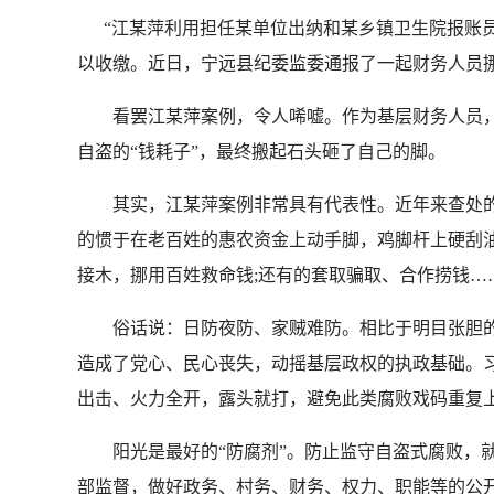
“江某萍利用担任某单位出纳和某乡镇卫生院报账员
以收缴。近日，宁远县纪委监委通报了一起财务人员挪
看罢江某萍案例，令人唏嘘。作为基层财务人员，江
自盗的“钱耗子”，最终搬起石头砸了自己的脚。
其实，江某萍案例非常具有代表性。近年来查处的违
的惯于在老百姓的惠农资金上动手脚，鸡脚杆上硬刮油
接木，挪用百姓救命钱;还有的套取骗取、合作捞钱
俗话说：日防夜防、家贼难防。相比于明目张胆的吃
造成了党心、民心丧失，动摇基层政权的执政基础。习
出击、火力全开，露头就打，避免此类腐败戏码重复
阳光是最好的“防腐剂”。防止监守自盗式腐败，就
部监督，做好政务、村务、财务、权力、职能等的公