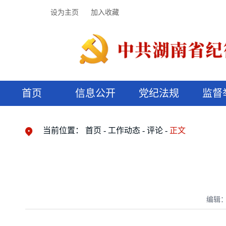
设为主页
加入收藏
首页
信息公开
党纪法规
监督
领导机构
党内法规
监督曝光
执纪审查
廉润湖湘
资料库
工作程序
国家法律
信访举报
党纪政务处分
湖湘好家风
组织机构
纪法课堂
清风文苑
预决算信
漫说纪法
当前位置：
首页
工作动态
评论
正文
编辑