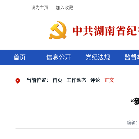
设为主页
加入收藏
首页
信息公开
党纪法规
监督
领导机构
党内法规
监督曝光
执纪审查
廉润湖湘
资料库
工作程序
国家法律
信访举报
党纪政务处分
湖湘好家风
组织机构
纪法课堂
清风文苑
预决算信
漫说纪法
当前位置：
首页
工作动态
评论
正文
“
编辑