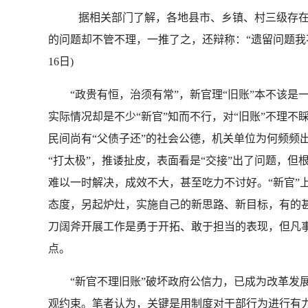
据相关部门了解，各地县市、乡镇、村三级存在程
的问题却不管不理，一推了之，还辩称：“遗留问题我不
16日)
“政贵有恒，治须有常”，新官理“旧账”本不该是
实际情况却是不少“新官”知而不行，对“旧账”不理不
民间尚有“父债子还”的社会公德，机关单位为何频频出
“打太极”，推诿扯皮，表面看是“交接”出了问题，但
难以一时解决，成效不大，甚至吃力不讨好。“新官”上
态度，另起炉灶，实施自己的新思路、新目标，有的甚
刀阔斧开展工作是勇于开拓、敢于担当的表现，但凡事
点。
“新官不理旧账”破坏政府公信力，已成为改革发展路
观约束。笔者认为，关键是用制度对干部行为进行有力