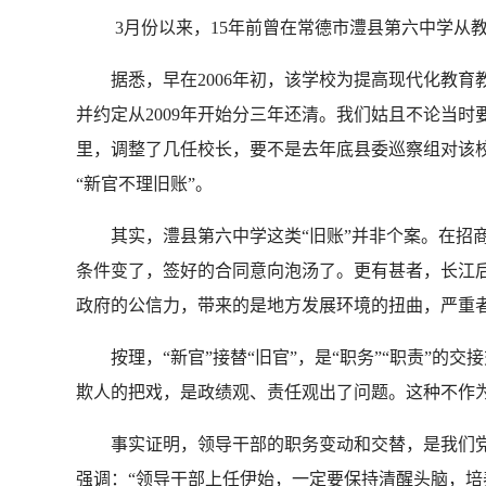
3月份以来，15年前曾在常德市澧县第六中学从教的1
据悉，早在2006年初，该学校为提高现代化教育教
并约定从2009年开始分三年还清。我们姑且不论当时
里，调整了几任校长，要不是去年底县委巡察组对该
“新官不理旧账”。
其实，澧县第六中学这类“旧账”并非个案。在招商引
条件变了，签好的合同意向泡汤了。更有甚者，长江后
政府的公信力，带来的是地方发展环境的扭曲，严重
按理，“新官”接替“旧官”，是“职务”“职责”的交
欺人的把戏，是政绩观、责任观出了问题。这种不作
事实证明，领导干部的职务变动和交替，是我们党永
强调：“领导干部上任伊始，一定要保持清醒头脑，培养