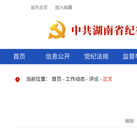
设为主页
加入收藏
首页
信息公开
党纪法规
监督
领导机构
党内法规
监督曝光
执纪审查
廉润湖湘
资料库
工作程序
国家法律
信访举报
党纪政务处分
湖湘好家风
组织机构
纪法课堂
清风文苑
预决算信
漫说纪法
当前位置：
首页
工作动态
评论
正文
编辑