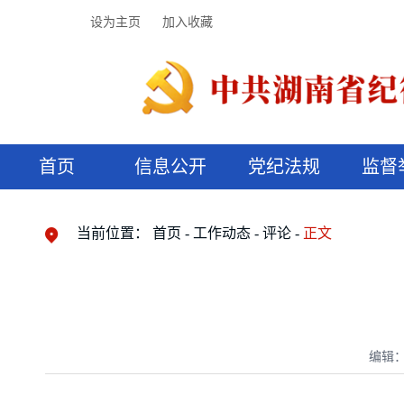
设为主页
加入收藏
首页
信息公开
党纪法规
监督
领导机构
党内法规
监督曝光
执纪审查
廉润湖湘
资料库
工作程序
国家法律
信访举报
党纪政务处分
湖湘好家风
组织机构
纪法课堂
清风文苑
预决算信
漫说纪法
当前位置：
首页
工作动态
评论
正文
编辑