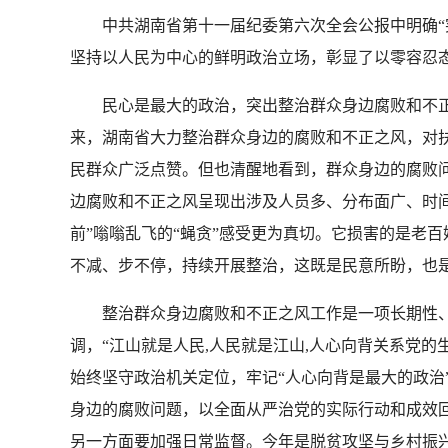
中共湖南省第十一届纪委第六次全会公报中明确“突
坚持以人民为中心的鲜明政治立场，彰显了以零容忍态
民心是最大的政治，突出整治群众身边腐败和不正之
来，湖南省大力整治群众身边的腐败和不正之风，对扶
民群众广泛点赞。但也清醒地看到，群众身边的腐败
边腐败和不正之风呈现出涉及人员多、分布面广、时间
前”嗡嗡乱飞的“蝇贪”感受更为真切。它损害的是老
不减、步不停，持续开展整治，这既是民意所盼，也
整治群众身边腐败和不正之风工作是一项长期性、系
调，“江山就是人民,人民就是江山,人心向背关系党
始终坚守政治机关定位，牢记“人心向背是最大的政治
身边的腐败问题，以全面从严治党的实际行动和成效回
另一方面要加强日常监督。今年是脱贫攻坚与乡村振