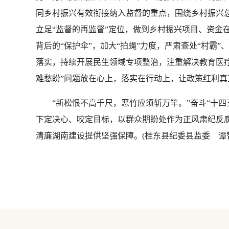
同乡村振兴有效衔接纳入监督的重点，围绕乡村振兴总
立足“监督的再监督”定位，做到乡村振兴项目、资金
背后的“保护伞”，加大“拍蝇”力度，严肃查处“村
落实，持续开展民生领域专项整治，注重解决教育医
难愁盼”问题放在心上，落实在行动上，让政策红利
“新松恨不高千尺，恶竹应须斩万竿。”奋斗“十四
下定决心、咬定目标，以群众期盼处作为正风肃纪反腐
清廉湖南建设提供坚强保障。(桂东县纪委县监委 谭