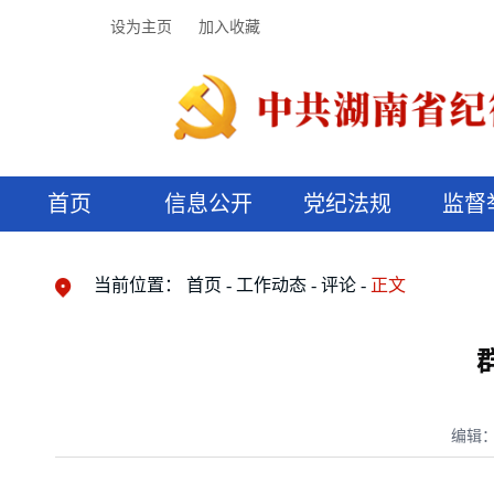
设为主页
加入收藏
首页
信息公开
党纪法规
监督
领导机构
党内法规
监督曝光
执纪审查
廉润湖湘
资料库
工作程序
国家法律
信访举报
党纪政务处分
湖湘好家风
组织机构
纪法课堂
清风文苑
预决算信
漫说纪法
当前位置：
首页
工作动态
评论
正文
编辑