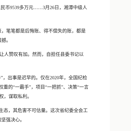
新浪微博
9539多万元……3月26日，湘潭中级人
QQ
微信
账，笔笔都是后悔账、得不偿失的账，都是
震撼。
让人赞叹有加。然而，自担任县委书记以
，出事是迟早的。仅在2020年，全国纪检
重的“一霸手”，项目“一把抓”、决策“一言
弄权，谋取私利。
生态，其危害不可估量。这次省纪委全会工
和坚强决心。