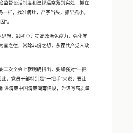
治监督谈话制度和巡视巡察落到实处，抓在
木鸟一样，找准病灶，严字当头，抓早抓小，
囚”。
”悟思想、践初心，提高政治免疫力，强化党
修为官之德，常除非份之想，永葆共产党人政
委二次全会上就明确指出，要加强对“一把
此，党员干部特别是“一把手”来说，要让
推进清廉中国清廉湖南建设，为谱写高质量