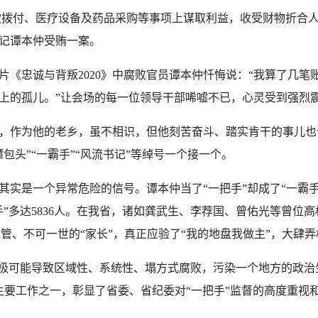
付、医疗设备及药品采购等事项上谋取利益，收受财物折合人民币
记谭本仲受贿一案。
忠诚与背叛2020》中腐败官员谭本仲忏悔说：“我算了几笔
上的孤儿。”让会场的每一位领导干部唏嘘不已，心灵受到强烈
作为他的老乡，虽不相识，但他刻苦奋斗、踏实肯干的事儿也
包头”“一霸手”“风流书记”等绰号一个接一个。
是一个异常危险的信号。谭本仲当了“一把手”却成了“一霸手”
”多达5836人。在我省，诸如龚武生、李荐国、曾佑光等曾位高权
人能管、不可一世的“家长”，真正应验了“我的地盘我做主”，大肆
极可能导致区域性、系统性、塌方式腐败，污染一个地方的政治
为主要工作之一，彰显了省委、省纪委对“一把手”监督的高度重视