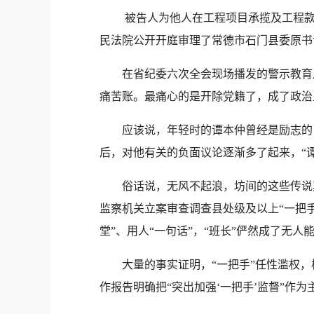
被告人为他人在工程项目承揽及工程款拨
民法院公开开庭审理了常德市石门县委原书
在省纪委六次全会现场播发的警示教育片《
痛苦账。最痛心的是开除党籍了，成了政治
应该说，年轻时的谭本仲曾经是励志的，
后，对他有关的负面议论逐渐多了起来，“谭
俗话说，无风不起浪，坊间的这些传说其实
监察机关立案审查调查县处级及以上“一把手
堂”、用人“一句话”，“班长”俨然成了无
大量的事实证明，“一把手”任性滥权，
作报告明确把“突出加强‘一把手’监督”作