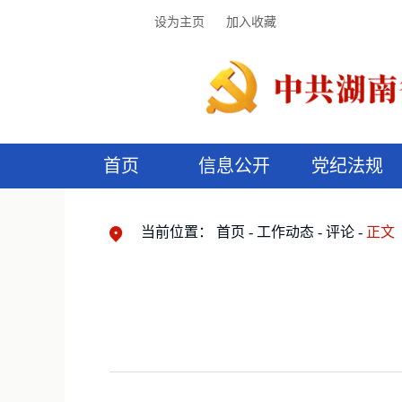
设为主页
加入收藏
首页
信息公开
党纪法规
领导机构
党内法规
监督曝光
执纪审查
廉润湖湘
资料库
工作程序
国家法律
信访举报
党纪政务处分
湖湘好家风
组织机构
纪法课堂
清风文苑
预
漫
当前位置：
首页
工作动态
评论
正文