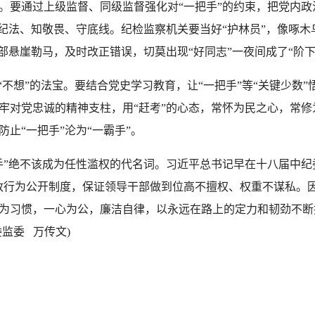
要通过上级监督、同级监督强化对“一把手”的约束，把党内政
明纪法、知敬畏、守底线。纪检监察机关要当好“护林员”，像啄
部悬崖勒马，及时改正错误，切莫出现“好同志”一夜间成了“阶下
不想”的法宝。要结合党史学习教育，让“一把手”等“关键少数
牢对党忠诚的精神支柱，用“赶考”的心态，常怀为民之心，常
止“一把手”沦为“一霸手”。
绝不该成为任性滥权的代名词。习近平总书记早在十八届中纪
政行为公开制度，保证领导干部做到位高不擅权、权重不谋私。因
为习惯，一心为公，廉洁自律，以永远在路上的定力和韧劲不断
监委 万传文)