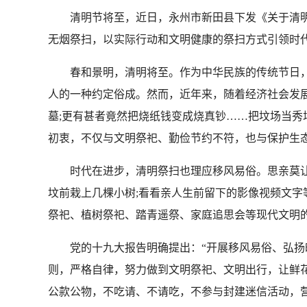
清明节将至，近日，永州市新田县下发《关于清明期
无烟祭扫，以实际行动和文明健康的祭扫方式引领时代
春和景明，清明将至。作为中华民族的传统节日，
人的一种约定俗成。然而，近年来，随着经济社会发
墓;更有甚者竟然把烧纸钱变成烧真钞……把坟场当
初衷，不仅与文明祭祀、勤俭节约不符，也与保护生态
时代在进步，清明祭扫也理应移风易俗。思亲莫让烟
坟前栽上几棵小树;看看亲人生前留下的影像视频文
祭祀、植树祭祀、踏青遥祭、家庭追思会等现代文明的
党的十九大报告明确提出：“开展移风易俗、弘扬时
则，严格自律，努力做到文明祭祀、文明出行，让鲜
公款公物，不吃请、不请吃，不参与封建迷信活动，