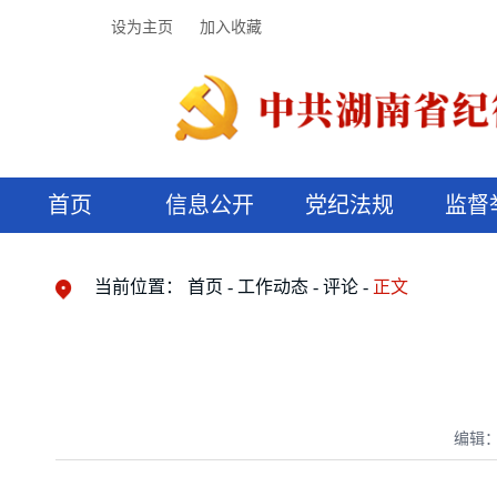
设为主页
加入收藏
首页
信息公开
党纪法规
监督
领导机构
党内法规
监督曝光
执纪审查
廉润湖湘
资料库
工作程序
国家法律
信访举报
党纪政务处分
湖湘好家风
组织机构
纪法课堂
清风文苑
预决算信
漫说纪法
当前位置：
首页
工作动态
评论
正文
编辑